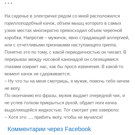
* * *
На сиденье в электричке рядом со мной расположился
гориллоподобный качок, объем мышц которого в самых
узких местах многократно превосходил объем черепной
коробки. Напротив – мужичок, явно страдающий аллергией,
или с отчетливыми признаками наступающего гриппа.
Понятно это по тому, с какой периодичностью он чихает. В
перерывах между носовой канонадой он слезящимися
глазами озирает нас, как бы прося извинения. В какой-то
момент качок не сдерживается:
– Ну что ты на меня смотришь, я мужик, помочь тебе ничем
не могу.
По окончанию его фразы, мужик выдает очередной чих, и
не успев толком прикрыться рукой, обдает ноги качка
выделяющейся жидкостью. Тот смотрит уже озверело:
– Хотя это …, прибить могу, чтобы не мучился!
Комментарии через Facebook