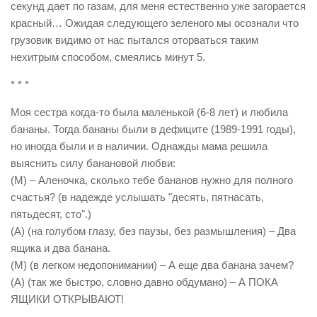
секунд дает по газам, для меня естественно уже загорается
красный… Ожидая следующего зеленого мы осознали что
грузовик видимо от нас пытался оторваться таким
нехитрым способом, смеялись минут 5.
* * *
Моя сестра когда-то была маленькой (6-8 лет) и любила
бананы. Тогда бананы были в дефиците (1989-1991 годы),
но иногда были и в наличии. Однажды мама решила
выяснить силу банановой любви:
(М) – Аленочка, сколько тебе бананов нужно для полного
счастья? (в надежде услышать "десять, пятнасать,
пятьдесят, сто".)
(А) (на голубом глазу, без паузы, без размышления) – Два
ящика и два банана.
(М) (в легком недопонимании) – А еще два банана зачем?
(А) (так же быстро, словно давно обдумано) – А ПОКА
ЯЩИКИ ОТКРЫВАЮТ!