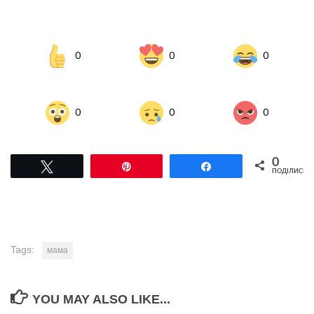
0
0
0
0
0
0
0
Tвітнути
Pin
Поділитися
ПОДІЛИСЬ
Tags:
мама
YOU MAY ALSO LIKE...