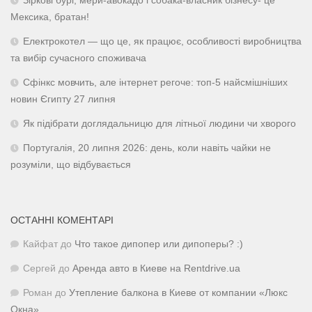
Зіркові бурі, мери-авокадо і собака-власник бізнесу- це
Мексика, братан!
Електрокотел — що це, як працює, особливості виробництва
та вибір сучасного споживача
Сфінкс мовчить, але інтернет регоче: топ-5 найсмішніших
новин Єгипту 27 липня
Як підібрати доглядальницю для літньої людини чи хворого
Португалія, 20 липня 2026: день, коли навіть чайки не
розуміли, що відбувається
ОСТАННІ КОМЕНТАРІ
Кайфат
до
Что такое дипопер или дипоперы? :)
Сергей
до
Аренда авто в Киеве на Rentdrive.ua
Роман
до
Утепление балкона в Киеве от компании «Люкс
Окна»