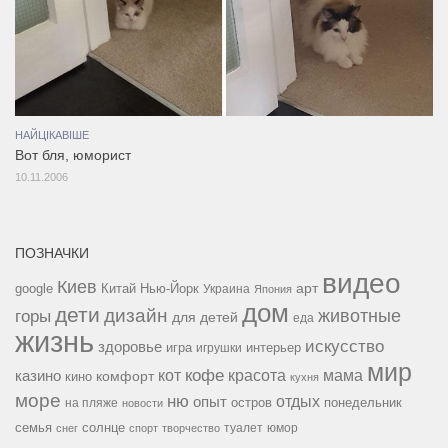
НАЙЦІКАВІШЕ
Вот бля, юморист
10.11.2006
ПОЗНАЧКИ
видео
Киев
google
Китай
Нью-Йорк
арт
Украина
Япония
дом
дети
дизайн
горы
животные
для детей
еда
жизнь
искусство
здоровье
игра
игрушки
интерьер
мир
кофе
красота
мама
кот
казино
комфорт
кино
кухня
море
ню
опыт
отдых
остров
на пляже
понедельник
новости
семья
солнце
туалет
юмор
снег
спорт
творчество