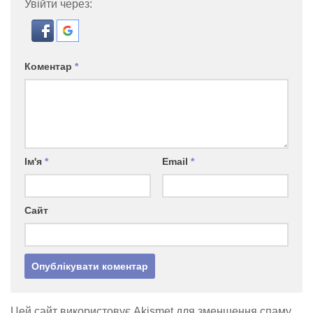
Увійти через:
Коментар
*
Ім'я
*
Email
*
Сайт
Цей сайт використовує Akismet для зменшення спаму.