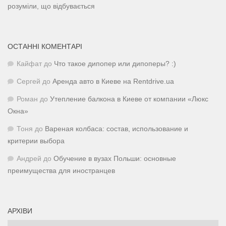
розуміли, що відбувається
ОСТАННІ КОМЕНТАРІ
Кайфат
до
Что такое дипопер или дипоперы? :)
Сергей
до
Аренда авто в Киеве на Rentdrive.ua
Роман
до
Утепление балкона в Киеве от компании «Люкс
Окна»
Тоня
до
Вареная колбаса: состав, использование и
критерии выбора
Андрей
до
Обучение в вузах Польши: основные
преимущества для иностранцев
АРХІВИ
Архіви