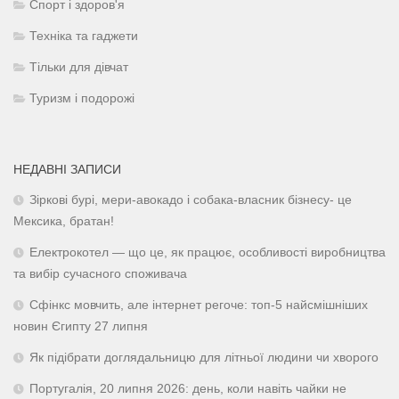
Спорт і здоров'я
Техніка та гаджети
Тільки для дівчат
Туризм і подорожі
НЕДАВНІ ЗАПИСИ
Зіркові бурі, мери-авокадо і собака-власник бізнесу- це
Мексика, братан!
Електрокотел — що це, як працює, особливості виробництва
та вибір сучасного споживача
Сфінкс мовчить, але інтернет регоче: топ-5 найсмішніших
новин Єгипту 27 липня
Як підібрати доглядальницю для літньої людини чи хворого
Португалія, 20 липня 2026: день, коли навіть чайки не