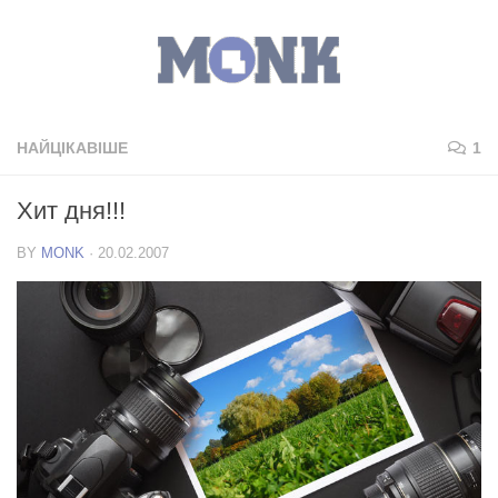
НАЙЦІКАВІШЕ
1
Хит дня!!!
BY
MONK
·
20.02.2007