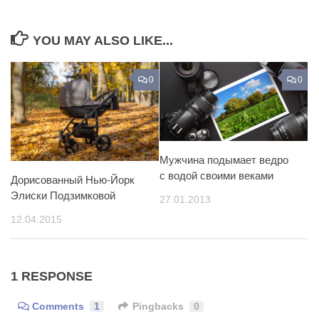
YOU MAY ALSO LIKE...
0
0
Мужчина подымает ведро
с водой своими веками
Дорисованный Нью-Йорк
Элиски Подзимковой
27.01.2013
12.04.2015
1 RESPONSE
Comments
1
Pingbacks
0