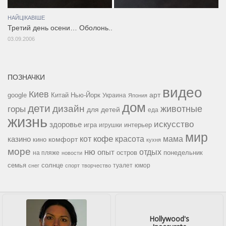
НАЙЦІКАВІШЕ
Третий день осени… Оболонь..
03.09.2006
ПОЗНАЧКИ
видео
Киев
google
Китай
Нью-Йорк
арт
Украина
Япония
дом
дети
дизайн
горы
животные
для детей
еда
жизнь
искусство
здоровье
игра
игрушки
интерьер
мир
кофе
красота
мама
кот
казино
комфорт
кино
кухня
море
ню
опыт
отдых
остров
на пляже
понедельник
новости
семья
солнце
туалет
юмор
снег
спорт
творчество