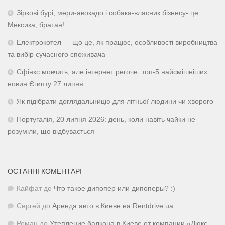
Зіркові бурі, мери-авокадо і собака-власник бізнесу- це
Мексика, братан!
Електрокотел — що це, як працює, особливості виробництва
та вибір сучасного споживача
Сфінкс мовчить, але інтернет регоче: топ-5 найсмішніших
новин Єгипту 27 липня
Як підібрати доглядальницю для літньої людини чи хворого
Португалія, 20 липня 2026: день, коли навіть чайки не
розуміли, що відбувається
ОСТАННІ КОМЕНТАРІ
Кайфат
до
Что такое дипопер или дипоперы? :)
Сергей
до
Аренда авто в Киеве на Rentdrive.ua
Роман
до
Утепление балкона в Киеве от компании «Люкс