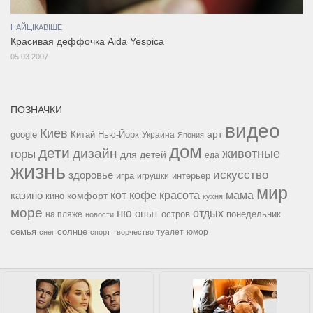
НАЙЦІКАВІШЕ
Красивая деффочка Aida Yespica
05.03.2007
ПОЗНАЧКИ
видео
Киев
google
Китай
Нью-Йорк
арт
Украина
Япония
дом
дети
дизайн
горы
животные
для детей
еда
жизнь
искусство
здоровье
игра
игрушки
интерьер
мир
кофе
красота
мама
кот
казино
комфорт
кино
кухня
море
ню
опыт
отдых
остров
на пляже
понедельник
новости
семья
солнце
туалет
юмор
снег
спорт
творчество