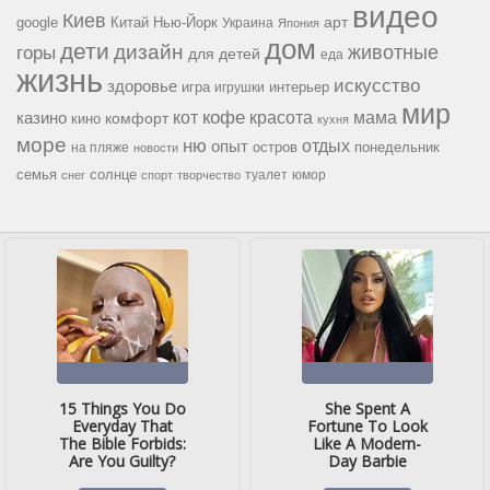
видео
Киев
google
Китай
Нью-Йорк
арт
Украина
Япония
дом
дети
дизайн
горы
животные
для детей
еда
жизнь
искусство
здоровье
игра
игрушки
интерьер
мир
кофе
красота
мама
кот
казино
комфорт
кино
кухня
море
ню
опыт
отдых
остров
на пляже
понедельник
новости
семья
солнце
туалет
юмор
снег
спорт
творчество