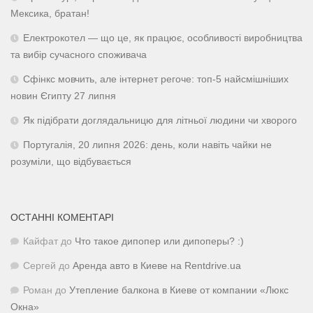
Мексика, братан!
Електрокотел — що це, як працює, особливості виробництва
та вибір сучасного споживача
Сфінкс мовчить, але інтернет регоче: топ-5 найсмішніших
новин Єгипту 27 липня
Як підібрати доглядальницю для літньої людини чи хворого
Португалія, 20 липня 2026: день, коли навіть чайки не
розуміли, що відбувається
ОСТАННІ КОМЕНТАРІ
Кайфат
до
Что такое дипопер или дипоперы? :)
Сергей
до
Аренда авто в Киеве на Rentdrive.ua
Роман
до
Утепление балкона в Киеве от компании «Люкс
Окна»