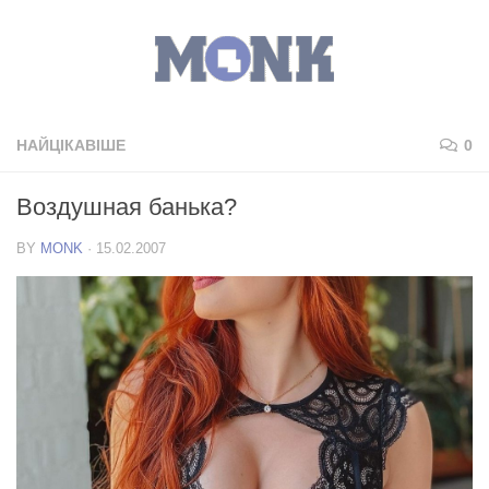
НАЙЦІКАВІШЕ
0
Воздушная банька?
BY
MONK
·
15.02.2007