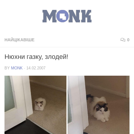
НАЙЦІКАВІШЕ
0
Нюхни газку, злодей!
BY
MONK
·
14.02.2007