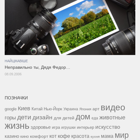
НАЙЦІКАВІШЕ
Неправильно ты, Дядя Федор…
08.09.2006
ПОЗНАЧКИ
видео
Киев
google
Китай
Нью-Йорк
арт
Украина
Япония
дом
дети
дизайн
горы
животные
для детей
еда
жизнь
искусство
здоровье
игра
игрушки
интерьер
мир
кофе
красота
мама
кот
казино
комфорт
кино
кухня