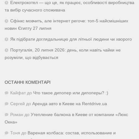
Електрокотел — що це, як працює, особливості виробництва
та вибір сучасного споживача
Сфінкс мовчить, але інтернет регоче: топ-5 найсмішніших
новин Єгипту 27 липня
Як підібрати доглядальницю для літньої людини чи хворого
Португалія, 20 липня 2026: день, коли навіть чайки не
розуміли, що відбувається
ОСТАННІ КОМЕНТАРІ
Кайфат
до
Что такое дипопер или дипоперы? :)
Сергей
до
Аренда авто в Киеве на Rentdrive.ua
Роман
до
Утепление балкона в Киеве от компании «Люкс
Окна»
Тоня
до
Вареная колбаса: состав, использование и