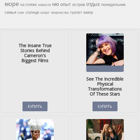
море
ню
опыт
отдых
остров
на пляже
понедельник
новости
семья
солнце
туалет
юмор
снег
спорт
творчество