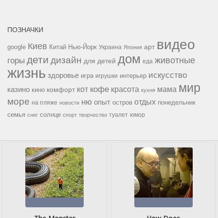
ПОЗНАЧКИ
видео
Киев
google
Китай
Нью-Йорк
арт
Украина
Япония
дом
дети
дизайн
горы
животные
для детей
еда
жизнь
искусство
здоровье
игра
игрушки
интерьер
мир
кофе
красота
мама
кот
казино
комфорт
кино
кухня
море
ню
опыт
отдых
остров
на пляже
понедельник
новости
семья
солнце
туалет
юмор
снег
спорт
творчество