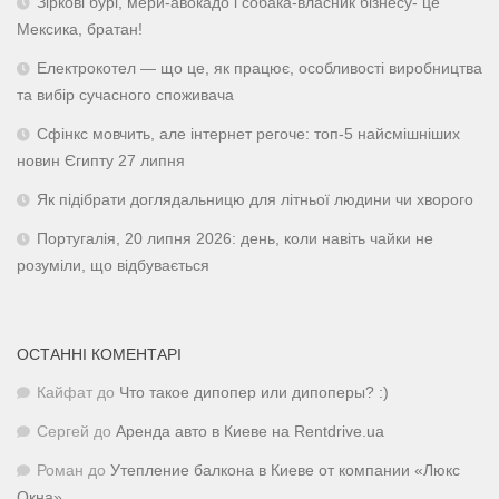
Зіркові бурі, мери-авокадо і собака-власник бізнесу- це
Мексика, братан!
Електрокотел — що це, як працює, особливості виробництва
та вибір сучасного споживача
Сфінкс мовчить, але інтернет регоче: топ-5 найсмішніших
новин Єгипту 27 липня
Як підібрати доглядальницю для літньої людини чи хворого
Португалія, 20 липня 2026: день, коли навіть чайки не
розуміли, що відбувається
ОСТАННІ КОМЕНТАРІ
Кайфат
до
Что такое дипопер или дипоперы? :)
Сергей
до
Аренда авто в Киеве на Rentdrive.ua
Роман
до
Утепление балкона в Киеве от компании «Люкс
Окна»