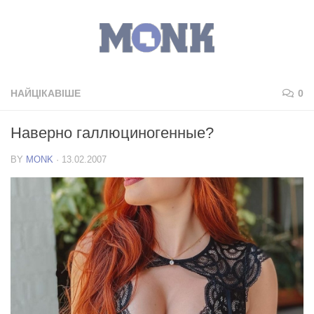
НАЙЦІКАВІШЕ
0
Наверно галлюциногенные?
BY
MONK
·
13.02.2007