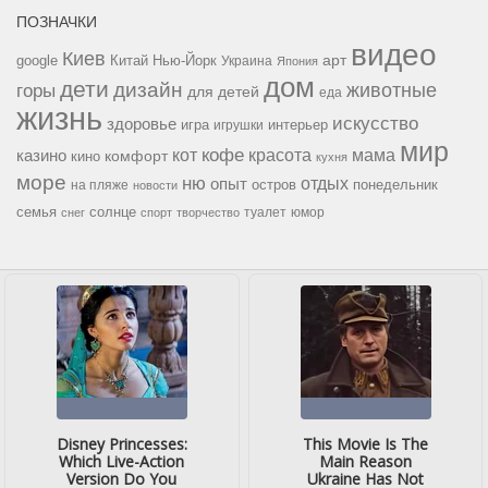
ПОЗНАЧКИ
видео
Киев
google
Китай
Нью-Йорк
арт
Украина
Япония
дом
дети
дизайн
горы
животные
для детей
еда
жизнь
искусство
здоровье
игра
игрушки
интерьер
мир
кофе
красота
мама
кот
казино
комфорт
кино
кухня
море
ню
опыт
отдых
остров
на пляже
понедельник
новости
семья
солнце
туалет
юмор
снег
спорт
творчество