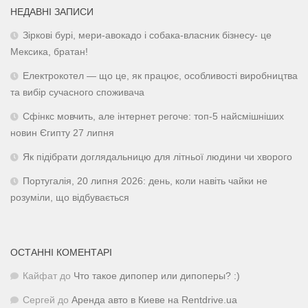
НЕДАВНІ ЗАПИСИ
Зіркові бурі, мери-авокадо і собака-власник бізнесу- це
Мексика, братан!
Електрокотел — що це, як працює, особливості виробництва
та вибір сучасного споживача
Сфінкс мовчить, але інтернет регоче: топ-5 найсмішніших
новин Єгипту 27 липня
Як підібрати доглядальницю для літньої людини чи хворого
Португалія, 20 липня 2026: день, коли навіть чайки не
розуміли, що відбувається
ОСТАННІ КОМЕНТАРІ
Кайфат
до
Что такое дипопер или дипоперы? :)
Сергей
до
Аренда авто в Киеве на Rentdrive.ua