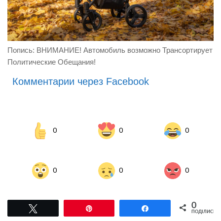
Попись: ВНИМАНИЕ! Автомобиль возможно Трансортирует
Политические Обещания!
Комментарии через Facebook
0
0
0
0
0
0
0
Tвітнути
Pin
Поділитися
ПОДІЛИСЬ