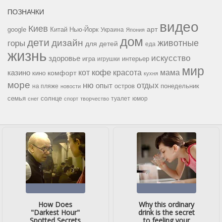
ПОЗНАЧКИ
видео
Киев
google
Китай
Нью-Йорк
арт
Украина
Япония
дом
дети
дизайн
горы
животные
для детей
еда
жизнь
искусство
здоровье
игра
игрушки
интерьер
мир
кофе
красота
мама
кот
казино
комфорт
кино
кухня
море
ню
опыт
отдых
остров
на пляже
понедельник
новости
семья
солнце
туалет
юмор
снег
спорт
творчество