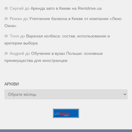
Сергей
до
Аренда авто в Киеве на Rentdrive.ua
Роман
до
Утепление балкона в Киеве от компании «Люкс
Окна»
Тоня
до
Вареная колбаса: состав, использование и
критерии выбора
Андрей
до
Обучение в вузах Польши: основные
преимущества для иностранцев
АРХІВИ
Архіви