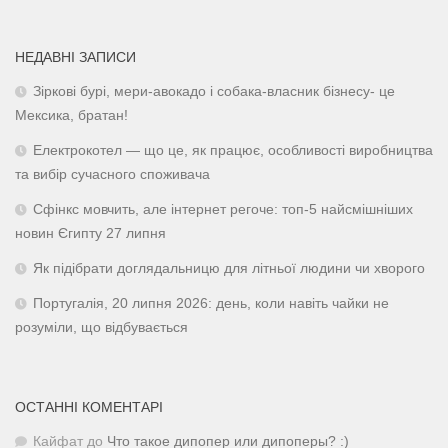
НЕДАВНІ ЗАПИСИ
Зіркові бурі, мери-авокадо і собака-власник бізнесу- це
Мексика, братан!
Електрокотел — що це, як працює, особливості виробництва
та вибір сучасного споживача
Сфінкс мовчить, але інтернет регоче: топ-5 найсмішніших
новин Єгипту 27 липня
Як підібрати доглядальницю для літньої людини чи хворого
Португалія, 20 липня 2026: день, коли навіть чайки не
розуміли, що відбувається
ОСТАННІ КОМЕНТАРІ
Кайфат
до
Что такое дипопер или дипоперы? :)