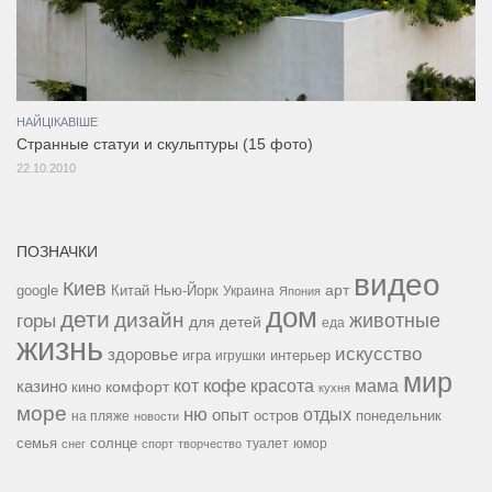
НАЙЦІКАВІШЕ
Странные статуи и скульптуры (15 фото)
22.10.2010
ПОЗНАЧКИ
видео
Киев
google
Китай
Нью-Йорк
арт
Украина
Япония
дом
дети
дизайн
горы
животные
для детей
еда
жизнь
искусство
здоровье
игра
игрушки
интерьер
мир
кофе
красота
мама
кот
казино
комфорт
кино
кухня
море
ню
опыт
отдых
остров
на пляже
понедельник
новости
семья
солнце
туалет
юмор
снег
спорт
творчество