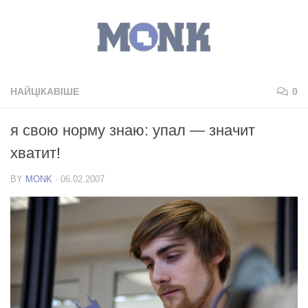
НАЙЦІКАВІШЕ
0
я свою норму знаю: упал — значит
хватит!
BY
MONK
·
06.02.2007