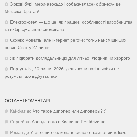
Зіркові бурі, мери-авокадо і собака-власник бізнесу- це
Мексика, братан!
Електрокотел — що це, як працює, особливості виробництва
та вибір сучасного споживача
Сфінкс мовчить, але інтернет регоче: топ-5 найсмішніших
новин Єгипту 27 липня
Як підібрати доглядальницю для літньої людини чи хворого
Португалія, 20 липня 2026: день, коли навіть чайки не
розуміли, що відбувається
ОСТАННІ КОМЕНТАРІ
Кайфат
до
Что такое дипопер или дипоперы? :)
Сергей
до
Аренда авто в Киеве на Rentdrive.ua
Роман
до
Утепление балкона в Киеве от компании «Люкс