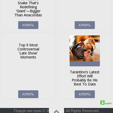
Порція настрою © 2001-2026. All Rights Reserved.