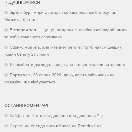
НЕДАВНІ ЗАПИСИ
Зіркові бурі, мери-авокадо і собака-власник бізнесу- це
Мексика, братан!
Електрокотел — що це, як працює, особливості виробництва
та вибір сучасного споживача
Сфінкс мовчить, але інтернет регоче: топ-5 найсмішніших
новин Єгипту 27 липня
Як підібрати доглядальницю для літньої людини чи хворого
Португалія, 20 липня 2026: день, коли навіть чайки не
розуміли, що відбувається
ОСТАННІ КОМЕНТАРІ
Кайфат
до
Что такое дипопер или дипоперы? :)
Сергей
до
Аренда авто в Киеве на Rentdrive.ua