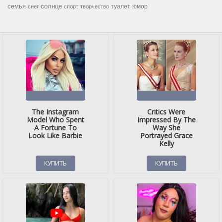
семья
солнце
туалет
юмор
снег
спорт
творчество