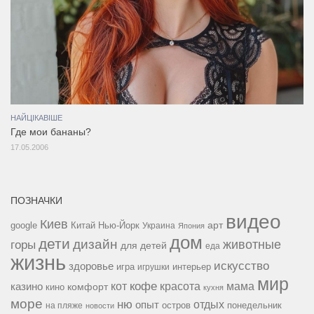
НАЙЦІКАВІШЕ
Где мои бананы?
17.05.2006
ПОЗНАЧКИ
видео
Киев
google
Китай
Нью-Йорк
арт
Украина
Япония
дом
дети
дизайн
горы
животные
для детей
еда
жизнь
искусство
здоровье
игра
игрушки
интерьер
мир
кофе
красота
мама
кот
казино
комфорт
кино
кухня
море
ню
опыт
отдых
остров
на пляже
понедельник
новости