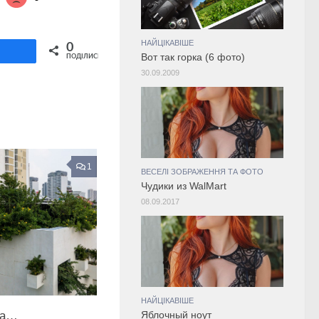
Share on Twitter
НАЙЦІКАВІШЕ
0
ділитися
Вот так горка (6 фото)
ПОДІЛИСЬ
30.09.2009
1
ВЕСЕЛІ ЗОБРАЖЕННЯ ТА ФОТО
Чудики из WalMart
08.09.2017
НАЙЦІКАВІШЕ
ка…
Яблочный ноут