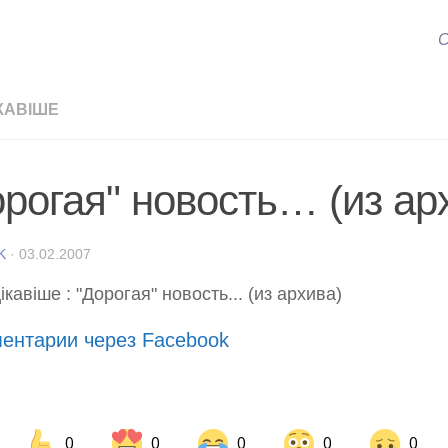
С
КАВІШЕ
орогая" новость… (из ар
K
·
03.02.2007
ентарии через Facebook
0
0
0
0
0