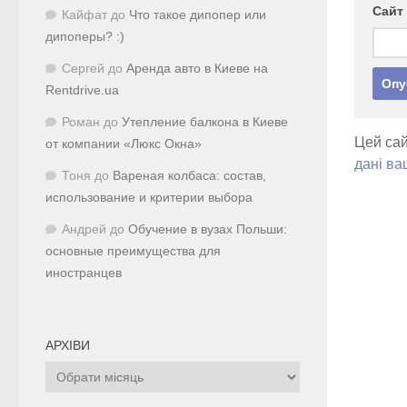
Сайт
Кайфат
до
Что такое дипопер или
дипоперы? :)
Сергей
до
Аренда авто в Киеве на
Rentdrive.ua
Роман
до
Утепление балкона в Киеве
Цей сай
от компании «Люкс Окна»
дані ва
Тоня
до
Вареная колбаса: состав,
использование и критерии выбора
Андрей
до
Обучение в вузах Польши:
основные преимущества для
иностранцев
АРХІВИ
Архіви