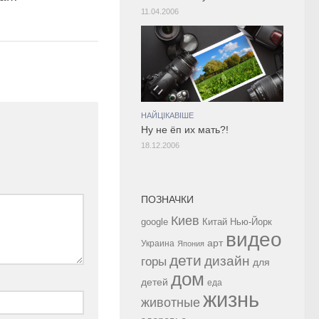
11.04.2006
НАЙЦІКАВІШЕ
Ну не ёп их мать?!
18.12.2006
ПОЗНАЧКИ
Киев
google
Китай
Нью-Йорк
видео
арт
Украина
Япония
дети
дизайн
горы
для
дом
детей
еда
жизнь
животные