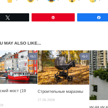
Share on Facebook
Share on LinkedIn
Tвітнути
Pin
По
Share on Pinterest
U MAY ALSO LIKE...
3
0
ский мост (19
Строительные маразмы
27.06.2008
09
ну-ка ну-