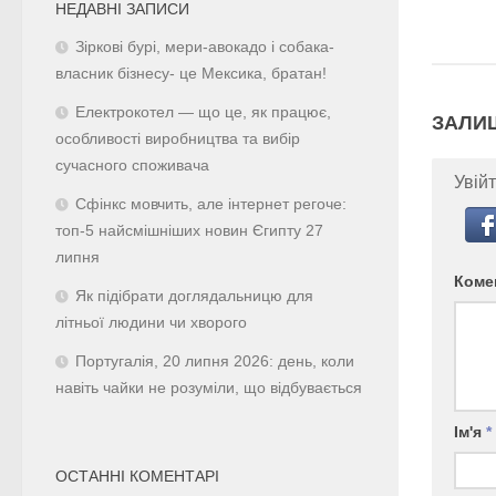
НЕДАВНІ ЗАПИСИ
Зіркові бурі, мери-авокадо і собака-
власник бізнесу- це Мексика, братан!
Електрокотел — що це, як працює,
ЗАЛИ
особливості виробництва та вибір
сучасного споживача
Увійт
Сфінкс мовчить, але інтернет регоче:
топ-5 найсмішніших новин Єгипту 27
липня
Коме
Як підібрати доглядальницю для
літньої людини чи хворого
Португалія, 20 липня 2026: день, коли
навіть чайки не розуміли, що відбувається
Ім'я
*
ОСТАННІ КОМЕНТАРІ