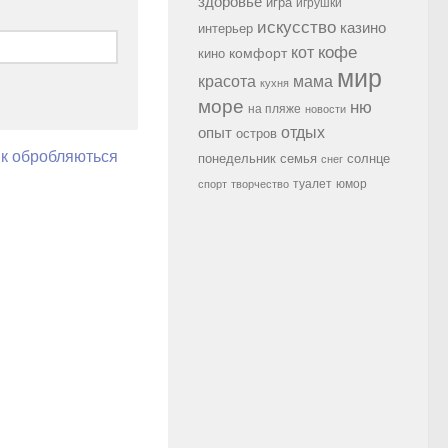
здоровье
игра
игрушки
искусство
казино
интерьер
кофе
кот
комфорт
кино
мир
красота
мама
кухня
море
ню
на пляже
новости
опыт
отдых
остров
як обробляються
семья
солнце
понедельник
снег
туалет
юмор
спорт
творчество