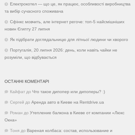
Електрокотел — що це, як працює, особливості виробництва
та вибір сучасного споживача
Сфінкс мовчить, але інтернет регоче: топ-5 найсмішніших
новин Єгипту 27 липня
Як підібрати доглядальницю для літньої людини чи хворого
Португалія, 20 липня 2026: день, коли навіть чайки не
розуміли, що відбувається
ОСТАННІ КОМЕНТАРІ
Кайфат
до
Что такое дипопер или дипоперы? :)
Сергей
до
Аренда авто в Киеве на Rentdrive.ua
Роман
до
Утепление балкона в Киеве от компании «Люкс
Окна»
Тоня
до
Вареная колбаса: состав, использование и