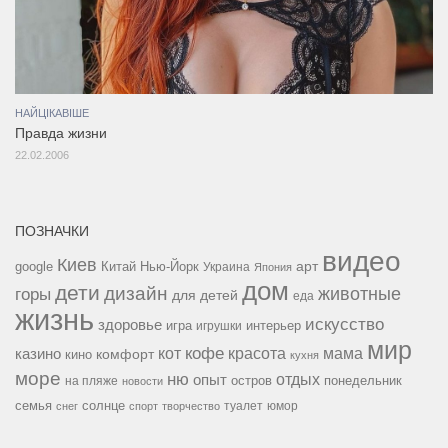
НАЙЦІКАВІШЕ
Правда жизни
22.02.2006
ПОЗНАЧКИ
видео
Киев
google
Китай
Нью-Йорк
арт
Украина
Япония
дом
дети
дизайн
горы
животные
для детей
еда
жизнь
искусство
здоровье
игра
игрушки
интерьер
мир
кофе
красота
мама
кот
казино
комфорт
кино
кухня
море
ню
опыт
отдых
остров
на пляже
понедельник
новости
семья
солнце
туалет
юмор
снег
спорт
творчество