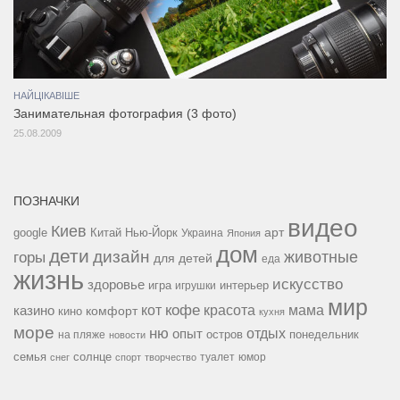
НАЙЦІКАВІШЕ
Занимательная фотография (3 фото)
25.08.2009
ПОЗНАЧКИ
видео
Киев
google
Китай
Нью-Йорк
арт
Украина
Япония
дом
дети
дизайн
горы
животные
для детей
еда
жизнь
искусство
здоровье
игра
игрушки
интерьер
мир
кофе
красота
мама
кот
казино
комфорт
кино
кухня
море
ню
опыт
отдых
остров
на пляже
понедельник
новости
семья
солнце
туалет
юмор
снег
спорт
творчество