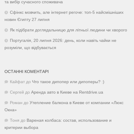
та вибір сучасного споживача
Сфінкс мовчить, але інтернет регоче: топ-5 найсмішніших
новин Єгипту 27 липня
Як підібрати доглядальницю для літньої людини чи хворого
Португалія, 20 липня 2026: день, коли навіть чайки не
розуміли, що відбувається
ОСТАННІ КОМЕНТАРІ
Кайфат
до
Что такое дипопер или дипоперы? :)
Сергей
до
Аренда авто в Киеве на Rentdrive.ua
Роман
до
Утепление балкона в Киеве от компании «Люкс
Окна»
Тоня
до
Вареная колбаса: состав, использование и
критерии выбора