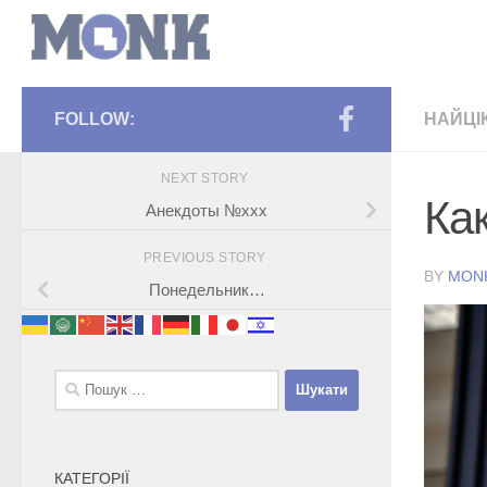
FOLLOW:
НАЙЦІ
NEXT STORY
Ка
Анекдоты №ххх
PREVIOUS STORY
BY
MON
Понедельник…
Пошук:
КАТЕГОРІЇ