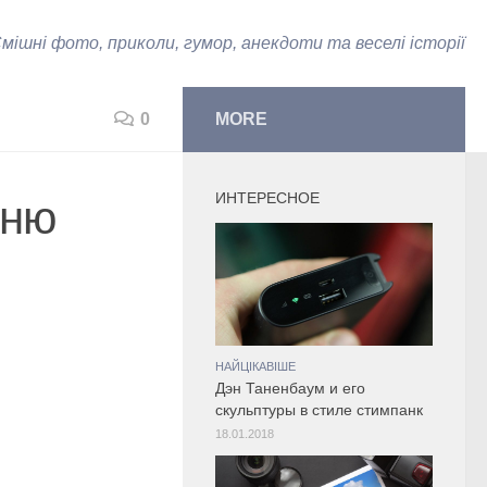
мішні фото, приколи, гумор, анекдоти та веселі історії
0
MORE
ИНТЕРЕСНОЕ
шню
НАЙЦІКАВІШЕ
Дэн Таненбаум и его
скульптуры в стиле стимпанк
18.01.2018