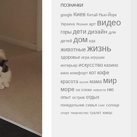
ПОЗНАЧКИ
Киев
google
Китай
Нью-Йорк
видео
арт
Украина
Япония
дети
дизайн
горы
для
дом
детей
еда
жизнь
животные
здоровье
игра
игрушки
искусство
казино
интерьер
кофе
кот
комфорт
кино
мир
красота
мама
кухня
море
ню
на пляже
новости
опыт
отдых
остров
семья
солнце
понедельник
снег
туалет
юмор
спорт
творчество