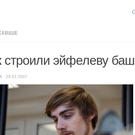
С
КАВІШЕ
к строили эйфелеву ба
K
·
29.01.2007