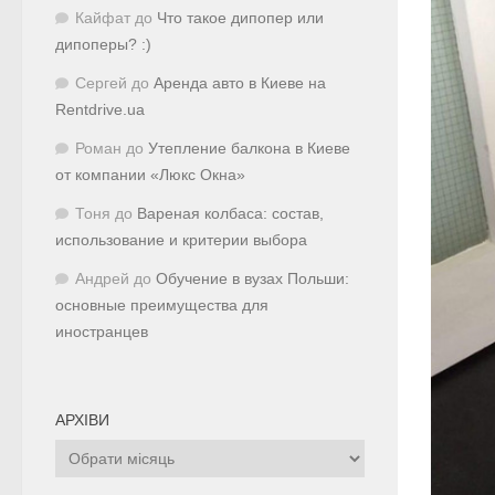
Кайфат
до
Что такое дипопер или
дипоперы? :)
Сергей
до
Аренда авто в Киеве на
Rentdrive.ua
Роман
до
Утепление балкона в Киеве
от компании «Люкс Окна»
Тоня
до
Вареная колбаса: состав,
использование и критерии выбора
Андрей
до
Обучение в вузах Польши:
основные преимущества для
иностранцев
АРХІВИ
Архіви