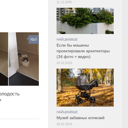
11.12.2006
0
НАЙЦІКАВІШЕ
Если бы машины
проектировали архитекторы
(34 фото + видео)
20.10.2010
олодость
?
НАЙЦІКАВІШЕ
Музей забавных иллюзий
26.01.2014