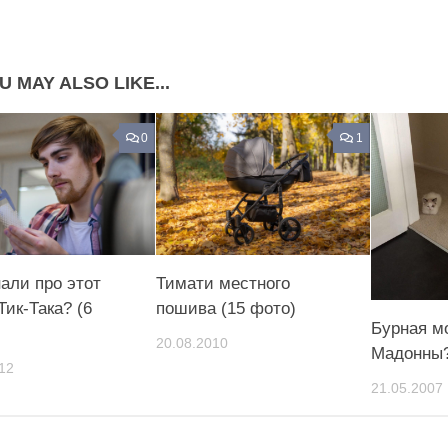
Share on Pinterest
U MAY ALSO LIKE...
0
1
нали про этот
Тимати местного
Тик-Така? (6
пошива (15 фото)
Бурная м
20.08.2010
Мадонны
12
21.05.2007