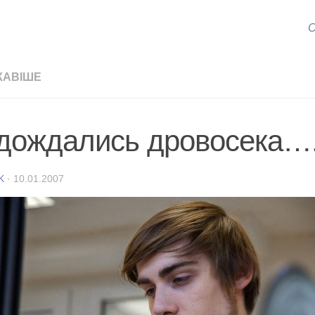
С
КАВІШЕ
дождались дровосека…
K
·
10.01.2007