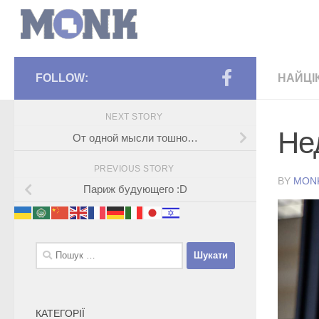
FOLLOW:
НАЙЦІ
NEXT STORY
Не
От одной мысли тошно…
PREVIOUS STORY
BY
MON
Париж будующего :D
Пошук:
КАТЕГОРІЇ