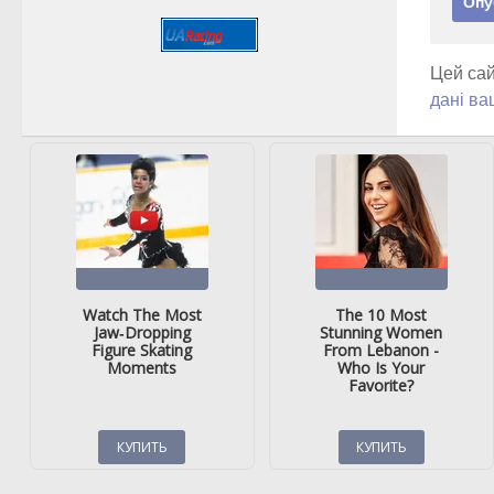
Цей сай
дані ва