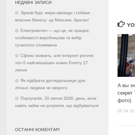
НЕДАВНІ ЗАПИСИ
Зіркові бурі, мери-авокадо і собака-
власник бізнесу- це Мексика, братан!
YO
Електрокотел — що це, як працює,
особливості виробництва та вибір
сучасного споживача
Сфінкс мовчить, але інтернет регоче:
топ-5 найсмішніших новин Єгипту 27
липня
Як підібрати доглядальницю для
А вы з
літньої людини чи хворого
секрет 
Португалія, 20 липня 2026: день, коли
фото)
навіть чайки не розуміли, що відбувається
05.04.20
ОСТАННІ КОМЕНТАРІ