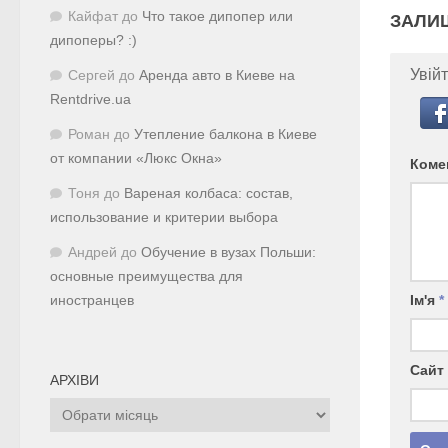
Кайфат
до
Что такое дипопер или
ЗАЛИ
дипоперы? :)
Увійт
Сергей
до
Аренда авто в Киеве на
Rentdrive.ua
Роман
до
Утепление балкона в Киеве
от компании «Люкс Окна»
Коме
Тоня
до
Вареная колбаса: состав,
использование и критерии выбора
Андрей
до
Обучение в вузах Польши:
основные преимущества для
Ім'я
*
иностранцев
Сайт
АРХІВИ
Архіви