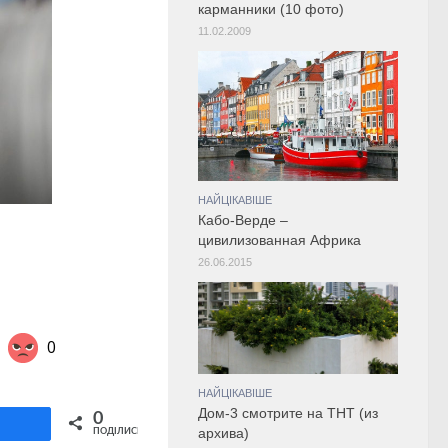
карманники (10 фото)
11.02.2009
НАЙЦІКАВІШЕ
Кабо-Верде –
цивилизованная Африка
26.06.2015
0
НАЙЦІКАВІШЕ
Share on Twitter
Дом-3 смотрите на ТНТ (из
0
ділитися
архива)
ПОДІЛИСЬ