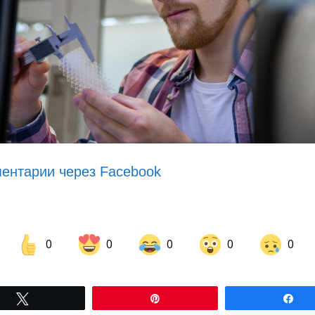
ентарии через Facebook
0
0
0
0
0
Share on Facebook
Share on LinkedIn
Tвітнути
Pin
По