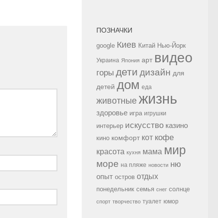
ПОЗНАЧКИ
Киев
google
Китай
Нью-Йорк
видео
арт
Украина
Япония
дети
дизайн
горы
для
дом
детей
еда
жизнь
животные
здоровье
игра
игрушки
искусство
казино
интерьер
кофе
кот
комфорт
кино
мир
красота
мама
кухня
море
ню
на пляже
новости
опыт
отдых
остров
семья
солнце
понедельник
снег
туалет
юмор
спорт
творчество