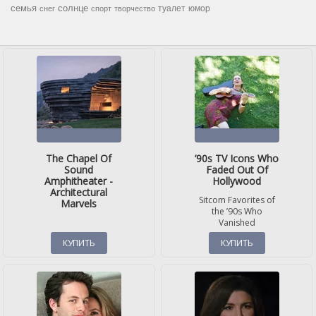
семья
солнце
туалет
юмор
снег
спорт
творчество