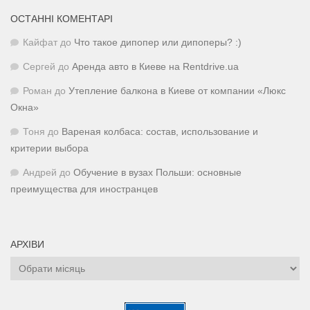
ОСТАННІ КОМЕНТАРІ
Кайфат
до
Что такое дипопер или дипоперы? :)
Сергей
до
Аренда авто в Киеве на Rentdrive.ua
Роман
до
Утепление балкона в Киеве от компании «Люкс
Окна»
Тоня
до
Вареная колбаса: состав, использование и
критерии выбора
Андрей
до
Обучение в вузах Польши: основные
преимущества для иностранцев
АРХІВИ
Архіви