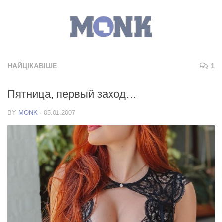
НАЙЦІКАВІШЕ
1
Пятница, первый заход…
BY
MONK
·
05.01.2007