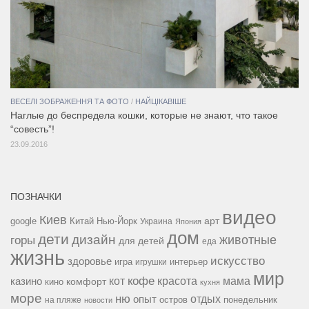
ВЕСЕЛІ ЗОБРАЖЕННЯ ТА ФОТО
/
НАЙЦІКАВІШЕ
Наглые до беспредела кошки, которые не знают, что такое
“совесть”!
23.09.2016
ПОЗНАЧКИ
видео
Киев
google
Китай
Нью-Йорк
арт
Украина
Япония
дом
дети
дизайн
горы
животные
для детей
еда
жизнь
искусство
здоровье
игра
игрушки
интерьер
мир
кофе
красота
мама
кот
казино
комфорт
кино
кухня
море
ню
опыт
отдых
остров
на пляже
понедельник
новости