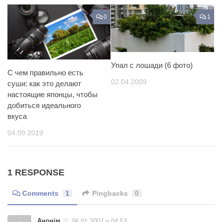
0
1
Упал с лошади (6 фото)
С чем правильно есть
02.04.2009
суши: как это делают
настоящие японцы, чтобы
добиться идеального
вкуса
04.09.2019
1 RESPONSE
Comments
1
Pingbacks
0
Анонім
06.01.2007 о 04:53