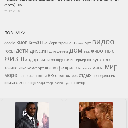
фото) ню
21.12.2010
ПОЗНАЧКИ
видео
Киев
google
Китай
Нью-Йорк
арт
Украина
Япония
дом
дети
дизайн
горы
животные
для детей
еда
жизнь
искусство
здоровье
игра
игрушки
интерьер
мир
кофе
красота
мама
кот
казино
комфорт
кино
кухня
море
ню
опыт
отдых
остров
на пляже
понедельник
новости
семья
солнце
туалет
юмор
снег
спорт
творчество