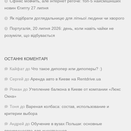
Сфінкс мовчить, але інтернет регоче: топ-5 найсмішніших
новин Єгипту 27 липня
Як підібрати доглядальницю для літньої людини чи хворого
Португалія, 20 липня 2026: день, коли навіть чайки не
розуміли, що відбувається
ОСТАННІ КОМЕНТАРІ
Кайфат
до
Что такое дипопер или дипоперы? :)
Сергей
до
Аренда авто в Киеве на Rentdrive.ua
Роман
до
Утепление балкона в Киеве от компании «Люкс
Окна»
Тоня
до
Вареная колбаса: состав, использование и
критерии выбора
Андрей
до
Обучение в вузах Польши: основные
преимущества для иностранцев