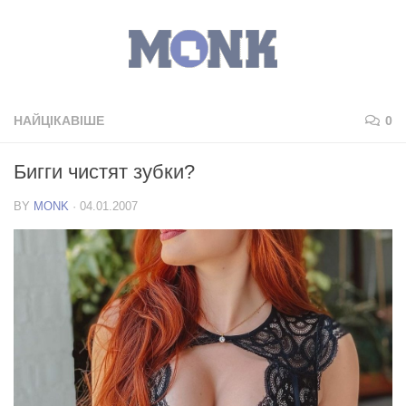
НАЙЦІКАВІШЕ
0
Бигги чистят зубки?
BY
MONK
·
04.01.2007