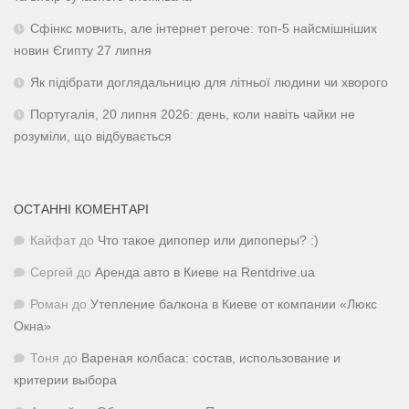
Сфінкс мовчить, але інтернет регоче: топ-5 найсмішніших
новин Єгипту 27 липня
Як підібрати доглядальницю для літньої людини чи хворого
Португалія, 20 липня 2026: день, коли навіть чайки не
розуміли, що відбувається
ОСТАННІ КОМЕНТАРІ
Кайфат
до
Что такое дипопер или дипоперы? :)
Сергей
до
Аренда авто в Киеве на Rentdrive.ua
Роман
до
Утепление балкона в Киеве от компании «Люкс
Окна»
Тоня
до
Вареная колбаса: состав, использование и
критерии выбора