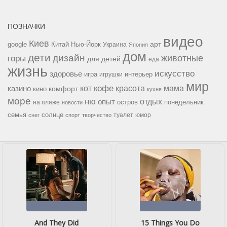
ПОЗНАЧКИ
видео
Киев
google
Китай
Нью-Йорк
арт
Украина
Япония
дом
дети
дизайн
горы
животные
для детей
еда
жизнь
искусство
здоровье
игра
игрушки
интерьер
мир
кофе
красота
мама
кот
казино
комфорт
кино
кухня
море
ню
опыт
отдых
остров
на пляже
понедельник
новости
семья
солнце
туалет
юмор
снег
спорт
творчество