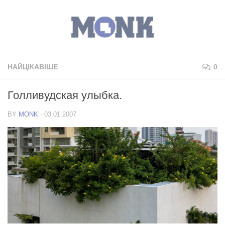
НАЙЦІКАВІШЕ
0
Голливудская улыбка.
BY
MONK
·
03.01.2007