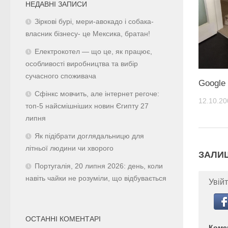
НЕДАВНІ ЗАПИСИ
Зіркові бурі, мери-авокадо і собака-
власник бізнесу- це Мексика, братан!
Електрокотел — що це, як працює,
особливості виробництва та вибір
сучасного споживача
Google
Сфінкс мовчить, але інтернет регоче:
12.10.20
топ-5 найсмішніших новин Єгипту 27
липня
Як підібрати доглядальницю для
літньої людини чи хворого
ЗАЛИ
Португалія, 20 липня 2026: день, коли
навіть чайки не розуміли, що відбувається
Увійт
ОСТАННІ КОМЕНТАРІ
Коме