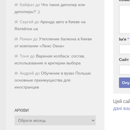
Кайфат
до
Что такое дипопер или
дипоперы? :)
Сергей
до
Аренда авто в Киеве на
Rentdrive.ua
Ім'я
*
Роман
до
Утепление балкона в Киеве
от компании «Люкс Окна»
Тоня
до
Вареная колбаса: состав,
Сайт
использование и критерии выбора
Андрей
до
Обучение в вузах Польши:
основные преимущества для
иностранцев
Цей сай
дані ва
АРХІВИ
Архіви