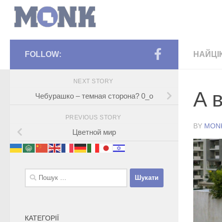
FOLLOW:
НАЙЦІ
NEXT STORY
А в
Чебурашко – темная сторона? 0_о
PREVIOUS STORY
BY
MON
Цветной мир
Пошук:
КАТЕГОРІЇ