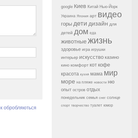
Киев
google
Китай
Нью-Йорк
видео
арт
Украина
Япония
дети
дизайн
горы
для
дом
детей
еда
жизнь
животные
здоровье
игра
игрушки
искусство
казино
интерьер
кофе
кот
комфорт
кино
мир
красота
мама
кухня
море
ню
на пляже
новости
опыт
отдых
остров
семья
солнце
понедельник
снег
туалет
юмор
спорт
творчество
як обробляються