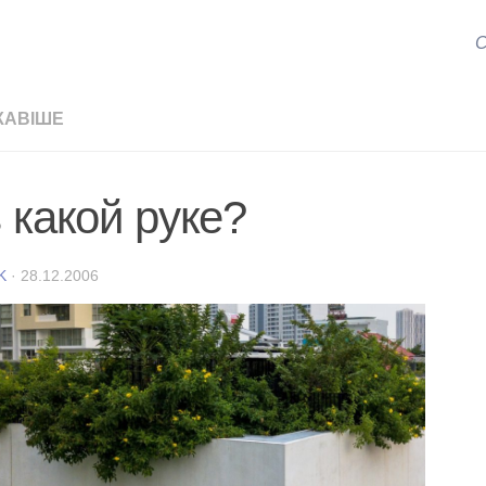
С
КАВІШЕ
 какой руке?
K
·
28.12.2006