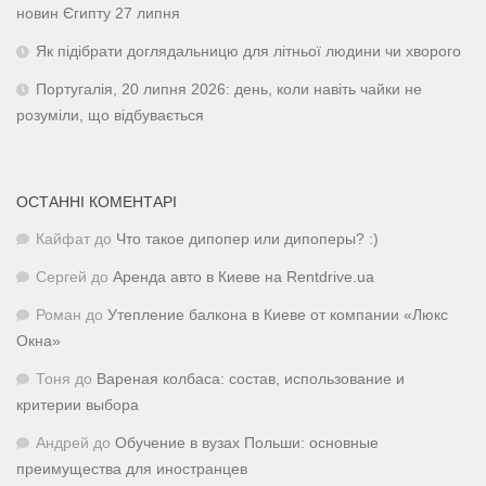
новин Єгипту 27 липня
Як підібрати доглядальницю для літньої людини чи хворого
Португалія, 20 липня 2026: день, коли навіть чайки не
розуміли, що відбувається
ОСТАННІ КОМЕНТАРІ
Кайфат
до
Что такое дипопер или дипоперы? :)
Сергей
до
Аренда авто в Киеве на Rentdrive.ua
Роман
до
Утепление балкона в Киеве от компании «Люкс
Окна»
Тоня
до
Вареная колбаса: состав, использование и
критерии выбора
Андрей
до
Обучение в вузах Польши: основные
преимущества для иностранцев