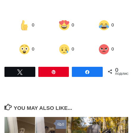
0
0
0
0
0
0
0
Tвітнути
Pin
Поділитися
ПОДІЛИСЬ
YOU MAY ALSO LIKE...
0