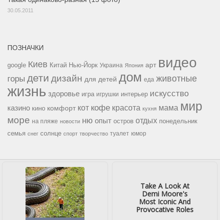
30.05.2011
ПОЗНАЧКИ
видео
Киев
google
Китай
Нью-Йорк
арт
Украина
Япония
дом
дети
дизайн
горы
животные
для детей
еда
жизнь
искусство
здоровье
игра
игрушки
интерьер
мир
кофе
красота
мама
кот
казино
комфорт
кино
кухня
море
ню
опыт
отдых
остров
на пляже
понедельник
новости
семья
солнце
туалет
юмор
снег
спорт
творчество