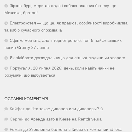
Зіркові бурі, мери-авокадо і собака-власник бізнесу- це
Мексика, братан!
Електрокотел — що це, як працює, особливості виробництва
та вибір сучасного споживача
Сфінкс мовчить, але інтернет регоче: топ-5 найсмішніших
новин Єгипту 27 липня
Як підібрати доглядальницю для літньої людини чи хворого
Португалія, 20 липня 2026: день, коли навіть чайки не
розуміли, що відбувається
ОСТАННІ КОМЕНТАРІ
Кайфат
до
Что такое дипопер или дипоперы? :)
Сергей
до
Аренда авто в Киеве на Rentdrive.ua
Роман
до
Утепление балкона в Киеве от компании «Люкс