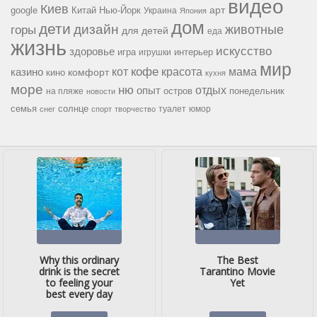
видео
Киев
google
Китай
Нью-Йорк
арт
Украина
Япония
дом
дети
дизайн
горы
животные
для детей
еда
жизнь
искусство
здоровье
игра
игрушки
интерьер
мир
кофе
красота
мама
кот
казино
комфорт
кино
кухня
море
ню
опыт
отдых
остров
на пляже
понедельник
новости
семья
солнце
туалет
юмор
снег
спорт
творчество