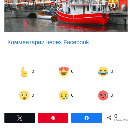
Комментарии через Facebook
0
0
0
0
0
0
0
Tвітнути
Pin
Поділитися
ПОДІЛИСЬ