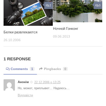
2
0
Ночной Гонконг
Белки развлекаются
09.06.2013
26.10.2006
1 RESPONSE
Comments
1
Pingbacks
0
Анонім
22.12.2006 о 13:25
Но, может, приплывет… Надеюсь…
Відповісти