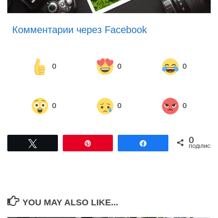
Комментарии через Facebook
0
0
0
0
0
0
0
Tвітнути
Pin
Поділитися
ПОДІЛИСЬ
YOU MAY ALSO LIKE...