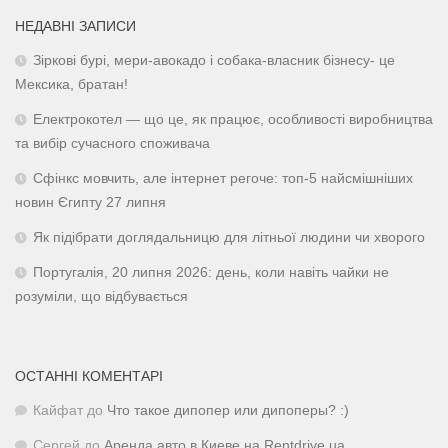
НЕДАВНІ ЗАПИСИ
Зіркові бурі, мери-авокадо і собака-власник бізнесу- це
Мексика, братан!
Електрокотел — що це, як працює, особливості виробництва
та вибір сучасного споживача
Сфінкс мовчить, але інтернет регоче: топ-5 найсмішніших
новин Єгипту 27 липня
Як підібрати доглядальницю для літньої людини чи хворого
Португалія, 20 липня 2026: день, коли навіть чайки не
розуміли, що відбувається
ОСТАННІ КОМЕНТАРІ
Кайфат
до
Что такое дипопер или дипоперы? :)
Сергей
до
Аренда авто в Киеве на Rentdrive.ua