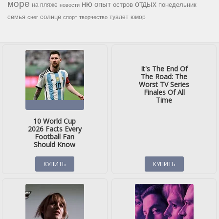
море
ню
опыт
отдых
остров
на пляже
понедельник
новости
семья
солнце
туалет
юмор
снег
спорт
творчество