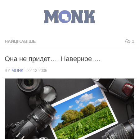
НАЙЦІКАВІШЕ
1
Она не придет…. Наверное….
BY
MONK
·
22.12.2006