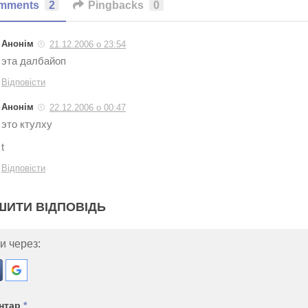
mments
2
Pingbacks
0
Анонім
21.12.2006 о 23:54
эта далбайоп
Відповісти
Анонім
22.12.2006 о 00:47
это ктулху
t
Відповісти
ШИТИ ВІДПОВІДЬ
и через:
нтар
*