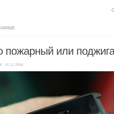
С
КАВІШЕ
о пожарный или поджиг
K
·
21.12.2006