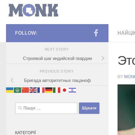
FOLLOW:
НАЙЦІ
NEXT STORY
Эт
Строевой шаг индийской гвардии
PREVIOUS STORY
BY
MON
Бригада авторитетных пацаноф
Пошук:
КАТЕГОРІЇ