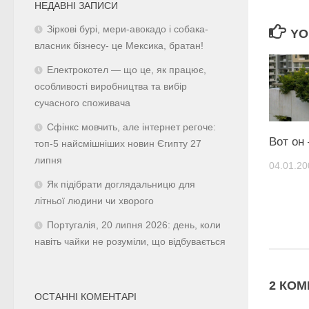
НЕДАВНІ ЗАПИСИ
Зіркові бурі, мери-авокадо і собака-
YO
власник бізнесу- це Мексика, братан!
Електрокотел — що це, як працює,
особливості виробництва та вибір
сучасного споживача
Сфінкс мовчить, але інтернет регоче:
Вот он
топ-5 найсмішніших новин Єгипту 27
липня
04.01.20
Як підібрати доглядальницю для
літньої людини чи хворого
Португалія, 20 липня 2026: день, коли
навіть чайки не розуміли, що відбувається
2 КОМ
ОСТАННІ КОМЕНТАРІ