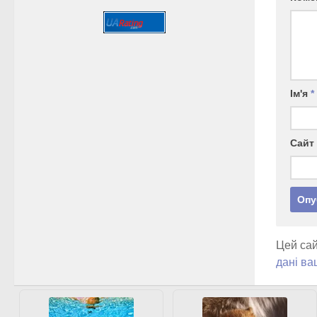
Ім'я
*
Сайт
Цей сай
дані ва