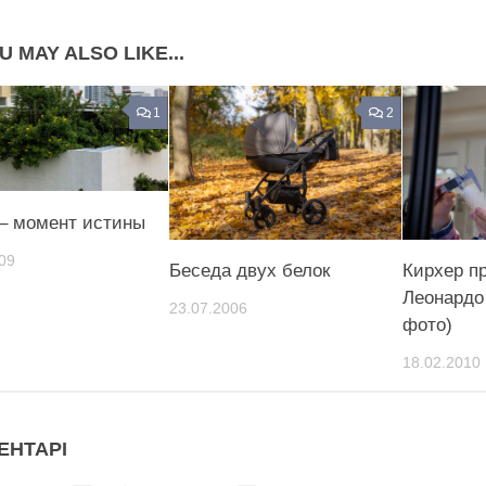
U MAY ALSO LIKE...
1
2
 – момент истины
09
Беседа двух белок
Кирхер п
Леонардо
23.07.2006
фото)
18.02.2010
ЕНТАРІ