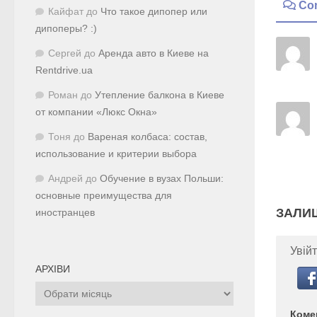
Co
Кайфат
до
Что такое дипопер или
дипоперы? :)
Сергей
до
Аренда авто в Киеве на
Rentdrive.ua
Роман
до
Утепление балкона в Киеве
от компании «Люкс Окна»
Тоня
до
Вареная колбаса: состав,
использование и критерии выбора
Андрей
до
Обучение в вузах Польши:
основные преимущества для
ЗАЛИ
иностранцев
Увійт
АРХІВИ
Архіви
Коме