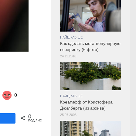
НАЙЦІКАВІШЕ
Как сделать мега-популярную
вечеринку (6 фото)
24.11.2010
0
НАЙЦІКАВІШЕ
Креатифф от Кристофера
Джилберта (из архива)
Share on Twitter
25.07.2006
0
ділитися
ПОДІЛИСЬ