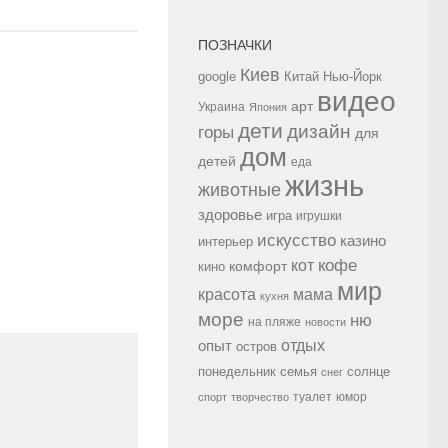
ПОЗНАЧКИ
Киев
google
Китай
Нью-Йорк
видео
арт
Украина
Япония
дети
дизайн
горы
для
дом
детей
еда
жизнь
животные
здоровье
игра
игрушки
искусство
казино
интерьер
кофе
кот
комфорт
кино
мир
красота
мама
кухня
море
ню
на пляже
новости
опыт
отдых
остров
семья
солнце
понедельник
снег
туалет
юмор
спорт
творчество