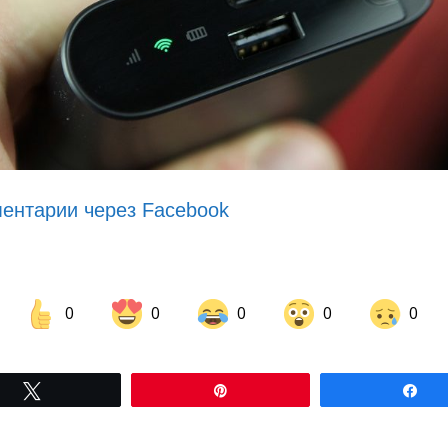
ентарии через Facebook
0
0
0
0
0
Share on Facebook
Share on LinkedIn
Tвітнути
Pin
По
Share on Pinterest