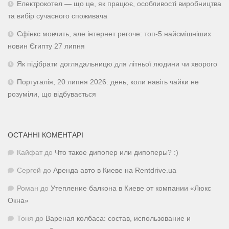
Електрокотел — що це, як працює, особливості виробництва
та вибір сучасного споживача
Сфінкс мовчить, але інтернет регоче: топ-5 найсмішніших
новин Єгипту 27 липня
Як підібрати доглядальницю для літньої людини чи хворого
Португалія, 20 липня 2026: день, коли навіть чайки не
розуміли, що відбувається
ОСТАННІ КОМЕНТАРІ
Кайфат
до
Что такое дипопер или дипоперы? :)
Сергей
до
Аренда авто в Киеве на Rentdrive.ua
Роман
до
Утепление балкона в Киеве от компании «Люкс
Окна»
Тоня
до
Вареная колбаса: состав, использование и