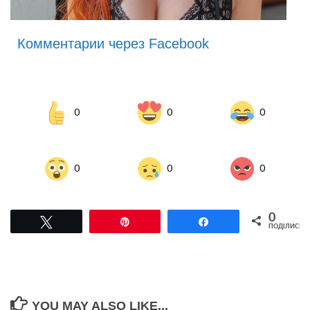
Комментарии через Facebook
0
0
0
0
0
0
0
Tвітнути
Pin
Поділитися
ПОДІЛИСЬ
YOU MAY ALSO LIKE...