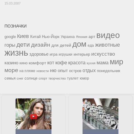
15.03.2007
ПОЗНАЧКИ
видео
Киев
google
Китай
Нью-Йорк
арт
Украина
Япония
дом
дети
дизайн
горы
животные
для детей
еда
жизнь
искусство
здоровье
игра
игрушки
интерьер
мир
кофе
красота
мама
кот
казино
комфорт
кино
кухня
море
ню
опыт
отдых
остров
на пляже
понедельник
новости
семья
солнце
туалет
юмор
снег
спорт
творчество