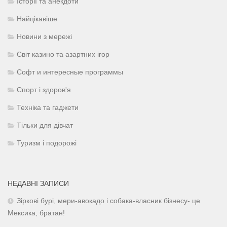
Історії та анекдоти
Найцікавіше
Новини з мережі
Світ казино та азартних ігор
Софт и интересные программы
Спорт і здоров'я
Техніка та гаджети
Тільки для дівчат
Туризм і подорожі
НЕДАВНІ ЗАПИСИ
Зіркові бурі, мери-авокадо і собака-власник бізнесу- це
Мексика, братан!