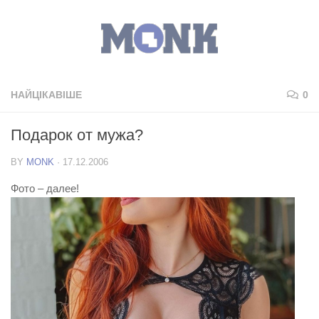
НАЙЦІКАВІШЕ
0
Подарок от мужа?
BY
MONK
·
17.12.2006
Фото – далее!