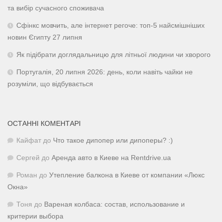
та вибір сучасного споживача
Сфінкс мовчить, але інтернет регоче: топ-5 найсмішніших
новин Єгипту 27 липня
Як підібрати доглядальницю для літньої людини чи хворого
Португалія, 20 липня 2026: день, коли навіть чайки не
розуміли, що відбувається
ОСТАННІ КОМЕНТАРІ
Кайфат
до
Что такое дипопер или дипоперы? :)
Сергей
до
Аренда авто в Киеве на Rentdrive.ua
Роман
до
Утепление балкона в Киеве от компании «Люкс
Окна»
Тоня
до
Вареная колбаса: состав, использование и
критерии выбора