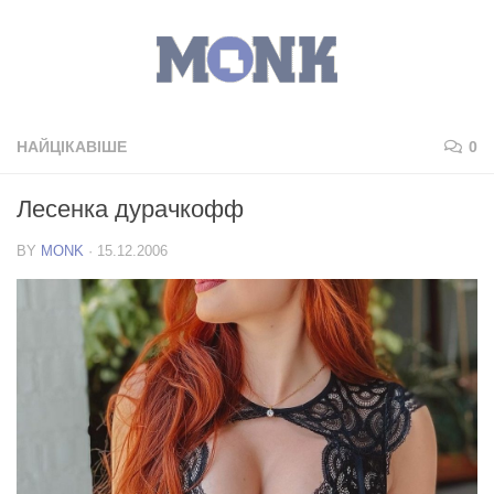
НАЙЦІКАВІШЕ
0
Лесенка дурачкофф
BY
MONK
·
15.12.2006