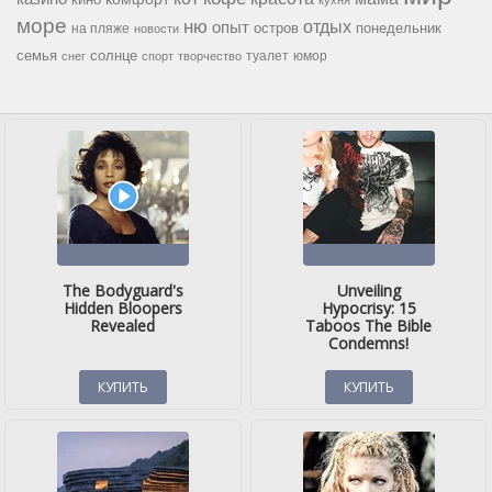
кухня
море
ню
опыт
отдых
остров
на пляже
понедельник
новости
семья
солнце
туалет
юмор
снег
спорт
творчество