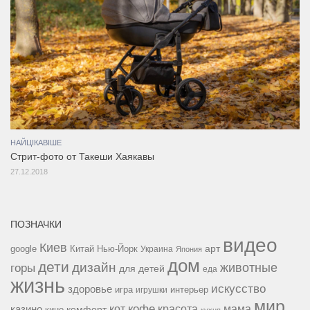
НАЙЦІКАВІШЕ
Стрит-фото от Такеши Хаякавы
27.12.2018
ПОЗНАЧКИ
видео
Киев
google
Китай
Нью-Йорк
арт
Украина
Япония
дом
дети
дизайн
горы
животные
для детей
еда
жизнь
искусство
здоровье
игра
игрушки
интерьер
мир
кофе
красота
мама
кот
казино
комфорт
кино