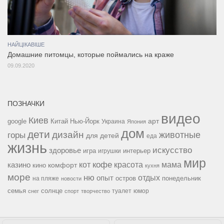
НАЙЦІКАВІШЕ
Домашние питомцы, которые поймались на краже
09.09.2020
ПОЗНАЧКИ
видео
Киев
google
Китай
Нью-Йорк
арт
Украина
Япония
дом
дети
дизайн
горы
животные
для детей
еда
жизнь
искусство
здоровье
игра
игрушки
интерьер
мир
кофе
красота
мама
кот
казино
комфорт
кино
кухня
море
ню
опыт
отдых
остров
на пляже
понедельник
новости
семья
солнце
туалет
юмор
снег
спорт
творчество