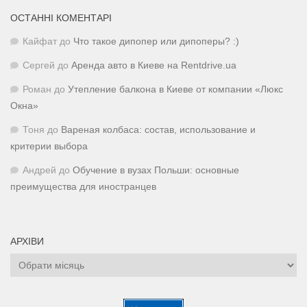
ОСТАННІ КОМЕНТАРІ
Кайфат
до
Что такое дипопер или дипоперы? :)
Сергей
до
Аренда авто в Киеве на Rentdrive.ua
Роман
до
Утепление балкона в Киеве от компании «Люкс
Окна»
Тоня
до
Вареная колбаса: состав, использование и
критерии выбора
Андрей
до
Обучение в вузах Польши: основные
преимущества для иностранцев
АРХІВИ
Архіви