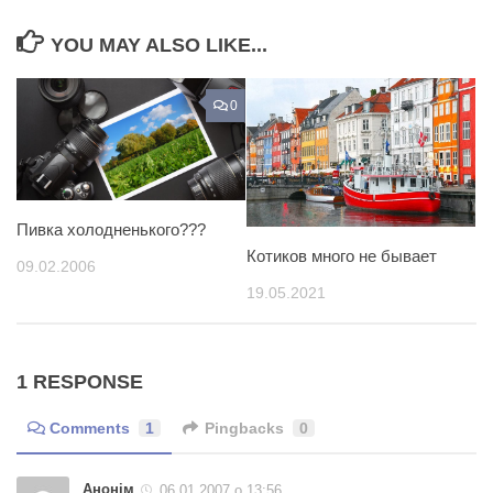
YOU MAY ALSO LIKE...
0
Пивка холодненького???
Котиков много не бывает
09.02.2006
19.05.2021
1 RESPONSE
Comments
1
Pingbacks
0
Анонім
06.01.2007 о 13:56