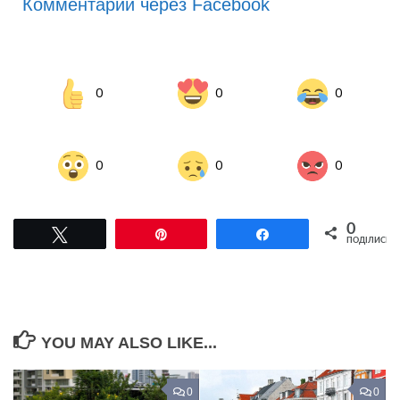
Комментарии через Facebook
0
0
0
0
0
0
0
Tвітнути
Pin
Поділитися
ПОДІЛИСЬ
YOU MAY ALSO LIKE...
0
0