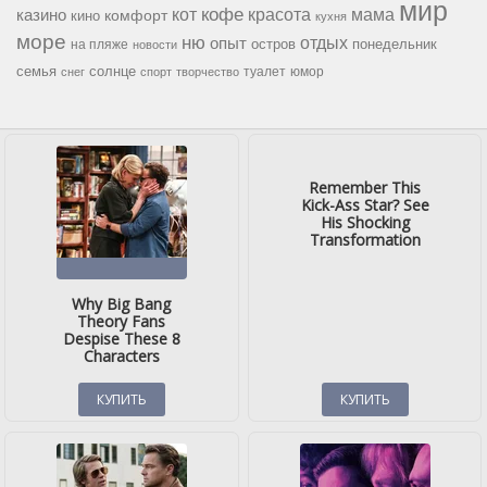
мир
кофе
красота
мама
кот
казино
комфорт
кино
кухня
море
ню
опыт
отдых
остров
на пляже
понедельник
новости
семья
солнце
туалет
юмор
снег
спорт
творчество