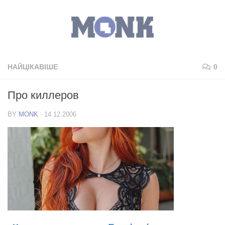
НАЙЦІКАВІШЕ
0
Про киллеров
BY
MONK
·
14.12.2006