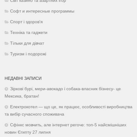
Світ казино та азартних ігор
Софт и интересные программы
Спорт і здоров'я
Техніка та гаджети
Тільки для дівчат
Туризм і подорожі
НЕДАВНІ ЗАПИСИ
Зіркові бурі, мери-авокадо і собака-власник бізнесу- це
Мексика, братан!
Електрокотел — що це, як працює, особливості виробництва
та вибір сучасного споживача
Сфінкс мовчить, але інтернет регоче: топ-5 найсмішніших
новин Єгипту 27 липня