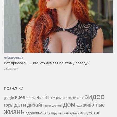
НАЙЦІКАВІШЕ
Вот прислали…. кто что думает по этому поводу?
23.02.2007
ПОЗНАЧКИ
видео
Киев
google
Китай
Нью-Йорк
арт
Украина
Япония
дом
дети
дизайн
горы
животные
для детей
еда
жизнь
искусство
здоровье
игра
игрушки
интерьер