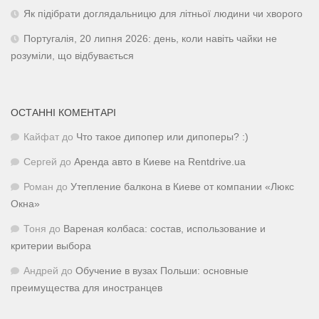
Як підібрати доглядальницю для літньої людини чи хворого
Португалія, 20 липня 2026: день, коли навіть чайки не
розуміли, що відбувається
ОСТАННІ КОМЕНТАРІ
Кайфат
до
Что такое дипопер или дипоперы? :)
Сергей
до
Аренда авто в Киеве на Rentdrive.ua
Роман
до
Утепление балкона в Киеве от компании «Люкс
Окна»
Тоня
до
Вареная колбаса: состав, использование и
критерии выбора
Андрей
до
Обучение в вузах Польши: основные
преимущества для иностранцев