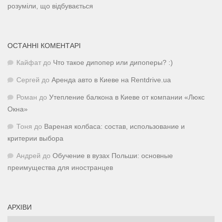
розуміли, що відбувається
ОСТАННІ КОМЕНТАРІ
Кайфат
до
Что такое дипопер или дипоперы? :)
Сергей
до
Аренда авто в Киеве на Rentdrive.ua
Роман
до
Утепление балкона в Киеве от компании «Люкс
Окна»
Тоня
до
Вареная колбаса: состав, использование и
критерии выбора
Андрей
до
Обучение в вузах Польши: основные
преимущества для иностранцев
АРХІВИ
Архіви