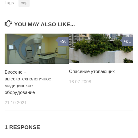
Tags:
мир
YOU MAY ALSO LIKE...
0
1
Спасение утопающих
Биосенс –
высокотехнологичное
16.07.2008
медицинское
оборудование
21.10.2021
1 RESPONSE