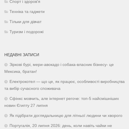
Спорт і здоров'я
Техніка та гаджети
Тільки для дівчат
Туризм і подорожі
НЕДАВНІ ЗАПИСИ
Зіркові бурі, мери-авокадо і собака-власник бізнесу- це
Мексика, братан!
Електрокотел — що це, як працює, особливості виробництва
та вибір сучасного споживача
Сфінкс мовчить, але інтернет регоче: топ-5 найсмішніших
новин Єгипту 27 липня
Як підібрати доглядальницю для літньої людини чи хворого
Португалія, 20 липня 2026: день, коли навіть чайки не