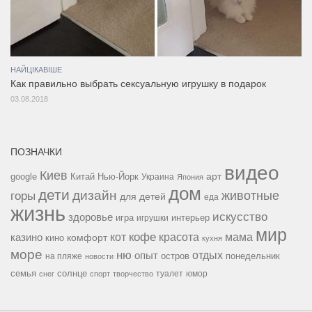
НАЙЦІКАВІШЕ
Как правильно выбрать сексуальную игрушку в подарок
03.08.2018
ПОЗНАЧКИ
видео
Киев
google
Китай
Нью-Йорк
арт
Украина
Япония
дом
дети
дизайн
горы
животные
для детей
еда
жизнь
искусство
здоровье
игра
игрушки
интерьер
мир
кофе
красота
мама
кот
казино
комфорт
кино
кухня
море
ню
опыт
отдых
остров
на пляже
понедельник
новости
семья
солнце
туалет
юмор
снег
спорт
творчество