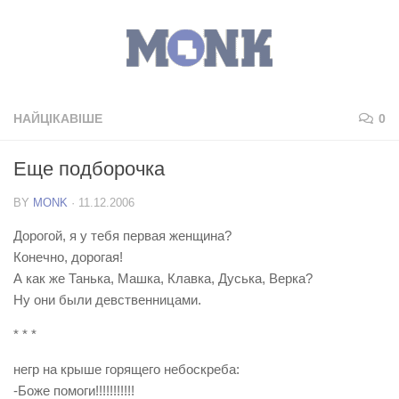
НАЙЦІКАВІШЕ
0
Еще подборочка
BY
MONK
·
11.12.2006
Дорогой, я у тебя первая женщина?
Конечно, дорогая!
А как же Танька, Машка, Клавка, Дуська, Верка?
Ну они были девственницами.
* * *
негр на крыше горящего небоскреба:
-Боже помоги!!!!!!!!!!!