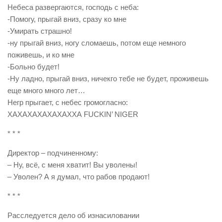
Небеса развергаются, господь с неба:
-Помогу, прыгай вниз, сразу ко мне
-Умирать страшно!
-ну прыгай вниз, ногу сломаешь, потом еще немного
поживешь, и ко мне
-Больно будет!
-Ну ладно, прыгай вниз, ничекго тебе не будет, проживешь
еще много много лет…
Негр прыгает, с небес громогласно:
ХАХАХАХАХАХАХХА FUCKIN’ NIGER
* * *
Директор – подчиненному:
– Ну, всё, с меня хватит! Вы уволены!
– Уволен? А я думал, что рабов продают!
* * *
Расследуется дело об изнасиловании