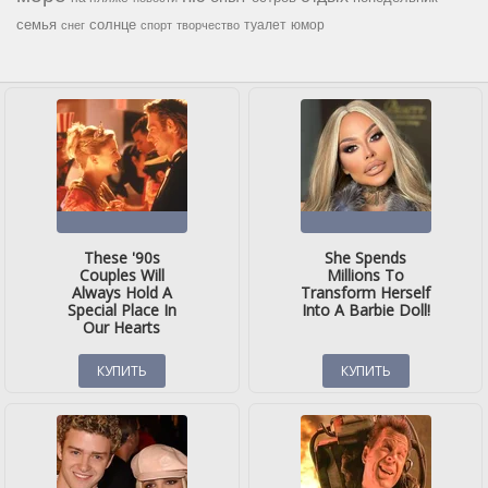
семья
солнце
туалет
юмор
снег
спорт
творчество