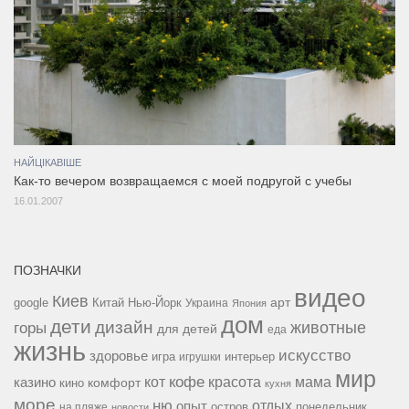
НАЙЦІКАВІШЕ
Как-то вечером возвращаемся с моей подругой с учебы
16.01.2007
ПОЗНАЧКИ
видео
Киев
google
Китай
Нью-Йорк
арт
Украина
Япония
дом
дети
дизайн
горы
животные
для детей
еда
жизнь
искусство
здоровье
игра
игрушки
интерьер
мир
кофе
красота
мама
кот
казино
комфорт
кино
кухня
море
ню
опыт
отдых
остров
на пляже
понедельник
новости