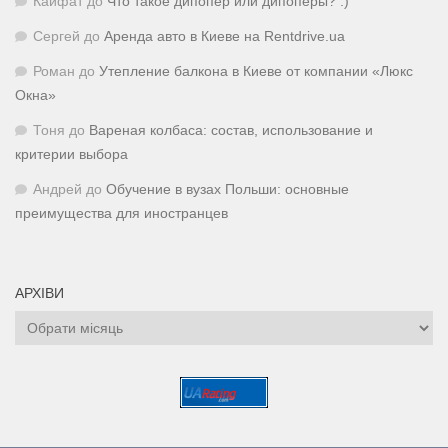
Кайфат
до
Что такое дипопер или дипоперы? :)
Сергей
до
Аренда авто в Киеве на Rentdrive.ua
Роман
до
Утепление балкона в Киеве от компании «Люкс
Окна»
Тоня
до
Вареная колбаса: состав, использование и
критерии выбора
Андрей
до
Обучение в вузах Польши: основные
преимущества для иностранцев
АРХІВИ
Архіви