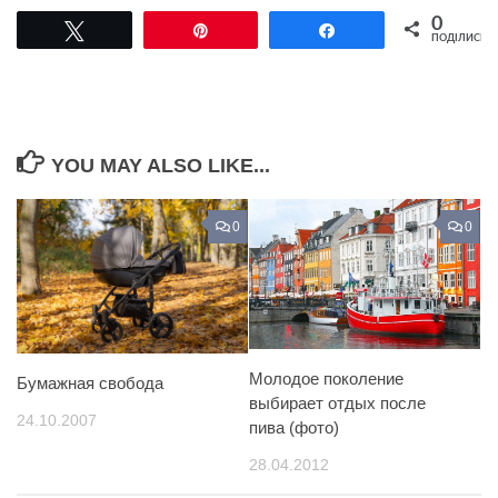
0
Tвітнути
Pin
Поділитися
ПОДІЛИСЬ
YOU MAY ALSO LIKE...
0
0
Молодое поколение
Бумажная свобода
выбирает отдых после
24.10.2007
пива (фото)
28.04.2012