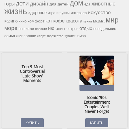
дом
дети
дизайн
горы
животные
для детей
еда
жизнь
искусство
здоровье
игра
игрушки
интерьер
мир
кофе
красота
мама
кот
казино
комфорт
кино
кухня
море
ню
опыт
отдых
остров
на пляже
понедельник
новости
семья
солнце
туалет
юмор
снег
спорт
творчество