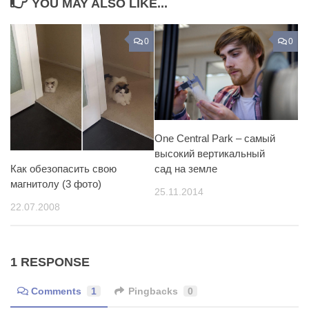
YOU MAY ALSO LIKE...
0
0
One Central Park – самый
высокий вертикальный
сад на земле
Как обезопасить свою
магнитолу (3 фото)
25.11.2014
22.07.2008
1 RESPONSE
Comments
1
Pingbacks
0