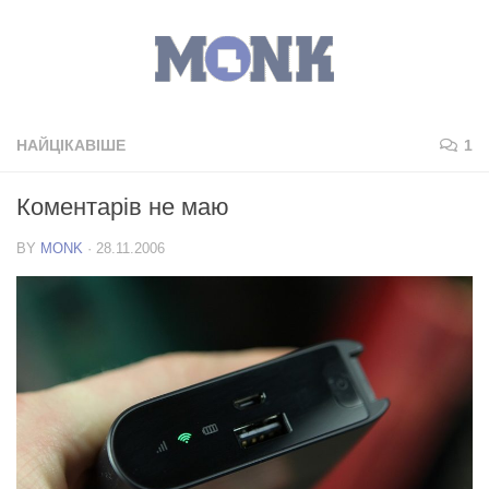
НАЙЦІКАВІШЕ
1
Коментарів не маю
BY
MONK
·
28.11.2006