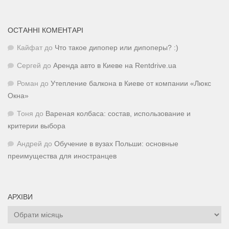
ОСТАННІ КОМЕНТАРІ
Кайфат
до
Что такое дипопер или дипоперы? :)
Сергей
до
Аренда авто в Киеве на Rentdrive.ua
Роман
до
Утепление балкона в Киеве от компании «Люкс
Окна»
Тоня
до
Вареная колбаса: состав, использование и
критерии выбора
Андрей
до
Обучение в вузах Польши: основные
преимущества для иностранцев
АРХІВИ
Архіви