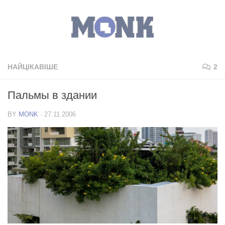
НАЙЦІКАВІШЕ
2
Пальмы в здании
BY
MONK
·
27.11.2006