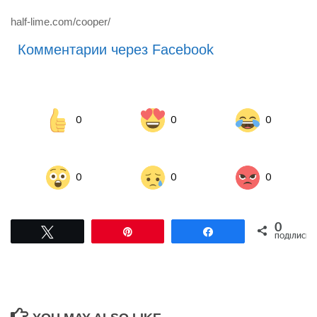
half-lime.com/cooper/
Комментарии через Facebook
0
0
0
0
0
0
0
Tвітнути
Pin
Поділитися
ПОДІЛИСЬ