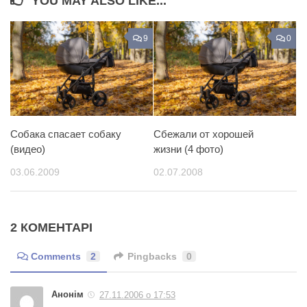
YOU MAY ALSO LIKE...
9
0
Собака спасает собаку
Cбежали от хорошей
(видео)
жизни (4 фото)
03.06.2009
02.07.2008
2 КОМЕНТАРІ
Comments
2
Pingbacks
0
Анонім
27.11.2006 о 17:53