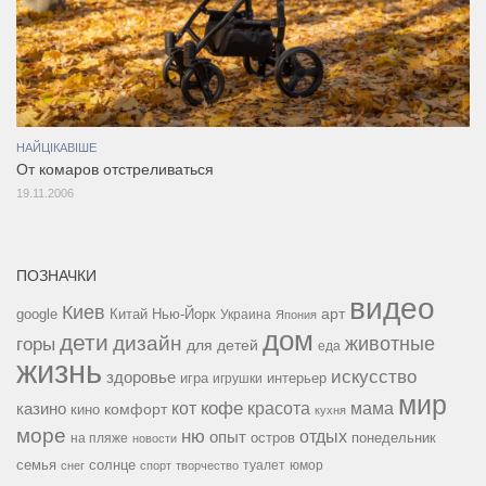
НАЙЦІКАВІШЕ
От комаров отстреливаться
19.11.2006
ПОЗНАЧКИ
видео
Киев
google
Китай
Нью-Йорк
арт
Украина
Япония
дом
дети
дизайн
горы
животные
для детей
еда
жизнь
искусство
здоровье
игра
игрушки
интерьер
мир
кофе
красота
мама
кот
казино
комфорт
кино
кухня
море
ню
опыт
отдых
остров
на пляже
понедельник
новости
семья
солнце
туалет
юмор
снег
спорт
творчество