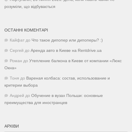
розуміли, що відбувається
ОСТАННІ КОМЕНТАРІ
Кайфат
до
Что такое дипопер или дипоперы? :)
Сергей
до
Аренда авто в Киеве на Rentdrive.ua
Роман
до
Утепление балкона в Киеве от компании «Люкс
Окна»
Тоня
до
Вареная колбаса: состав, использование и
критерии выбора
Андрей
до
Обучение в вузах Польши: основные
преимущества для иностранцев
АРХІВИ