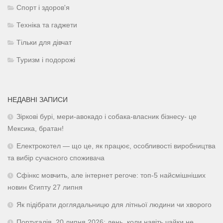
Спорт і здоров'я
Техніка та гаджети
Тільки для дівчат
Туризм і подорожі
НЕДАВНІ ЗАПИСИ
Зіркові бурі, мери-авокадо і собака-власник бізнесу- це
Мексика, братан!
Електрокотел — що це, як працює, особливості виробництва
та вибір сучасного споживача
Сфінкс мовчить, але інтернет регоче: топ-5 найсмішніших
новин Єгипту 27 липня
Як підібрати доглядальницю для літньої людини чи хворого
Португалія, 20 липня 2026: день, коли навіть чайки не