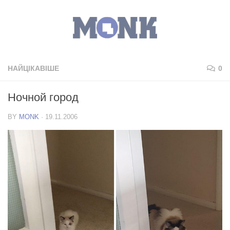
НАЙЦІКАВІШЕ
0
Ночной город
BY
MONK
·
19.11.2006