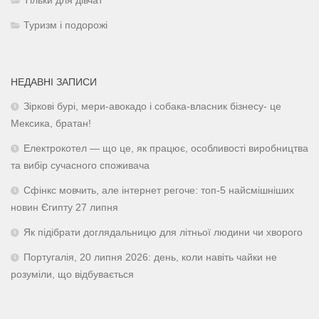
Тільки для дівчат
Туризм і подорожі
НЕДАВНІ ЗАПИСИ
Зіркові бурі, мери-авокадо і собака-власник бізнесу- це
Мексика, братан!
Електрокотел — що це, як працює, особливості виробництва
та вибір сучасного споживача
Сфінкс мовчить, але інтернет регоче: топ-5 найсмішніших
новин Єгипту 27 липня
Як підібрати доглядальницю для літньої людини чи хворого
Португалія, 20 липня 2026: день, коли навіть чайки не
розуміли, що відбувається