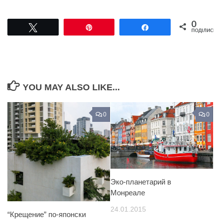
0
Tвітнути
Pin
Поділитися
ПОДІЛИСЬ
YOU MAY ALSO LIKE...
0
0
Эко-планетарий в
Монреале
24.01.2015
“Крещение” по-японски