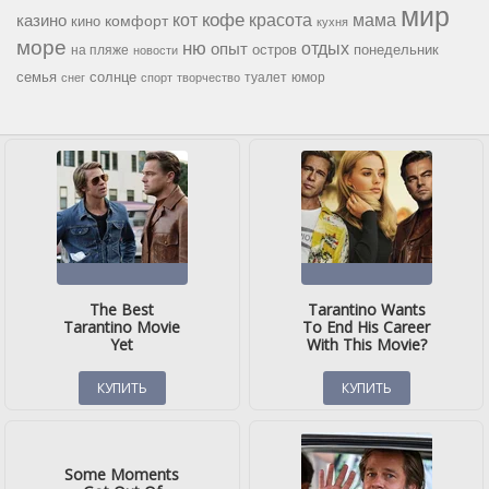
мир
кофе
красота
мама
кот
казино
комфорт
кино
кухня
море
ню
опыт
отдых
остров
на пляже
понедельник
новости
семья
солнце
туалет
юмор
снег
спорт
творчество