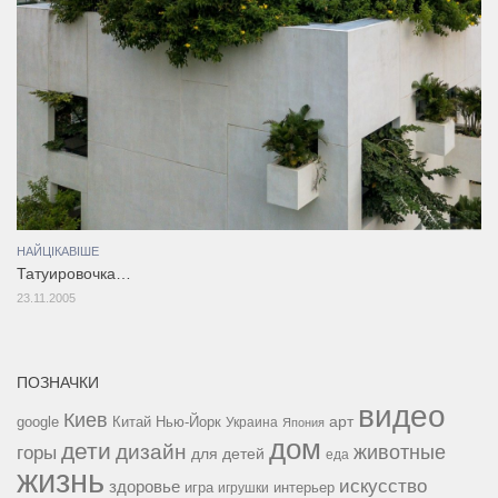
НАЙЦІКАВІШЕ
Татуировочка…
23.11.2005
ПОЗНАЧКИ
видео
Киев
google
Китай
Нью-Йорк
арт
Украина
Япония
дом
дети
дизайн
горы
животные
для детей
еда
жизнь
искусство
здоровье
игра
игрушки
интерьер