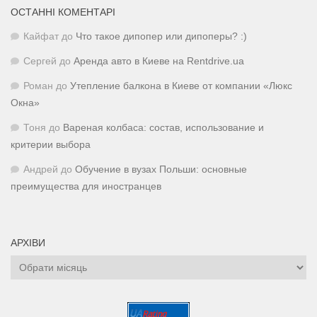
ОСТАННІ КОМЕНТАРІ
Кайфат
до
Что такое дипопер или дипоперы? :)
Сергей
до
Аренда авто в Киеве на Rentdrive.ua
Роман
до
Утепление балкона в Киеве от компании «Люкс
Окна»
Тоня
до
Вареная колбаса: состав, использование и
критерии выбора
Андрей
до
Обучение в вузах Польши: основные
преимущества для иностранцев
АРХІВИ
Архіви