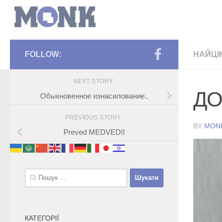
FOLLOW:
НАЙЦІ
NEXT STORY
ДО
Обыкновенное изнасилование..
PREVIOUS STORY
BY
MON
Preved MEDVED!!
Пошук:
КАТЕГОРІЇ