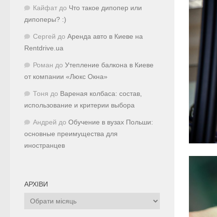
Кайфат
до
Что такое дипопер или
дипоперы? :)
Сергей
до
Аренда авто в Киеве на
Rentdrive.ua
Роман
до
Утепление балкона в Киеве
от компании «Люкс Окна»
Тоня
до
Вареная колбаса: состав,
использование и критерии выбора
Андрей
до
Обучение в вузах Польши:
основные преимущества для
иностранцев
АРХІВИ
Архіви