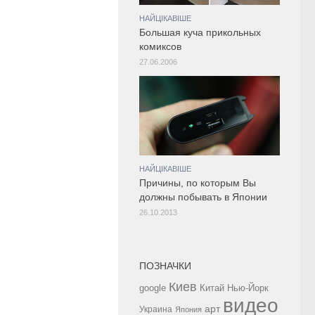
НАЙЦІКАВІШЕ
Большая куча прикольных
комиксов
27.06.2006
НАЙЦІКАВІШЕ
Причины, по которым Вы
должны побывать в Японии
26.10.2013
ПОЗНАЧКИ
Киев
google
Китай
Нью-Йорк
видео
арт
Украина
Япония