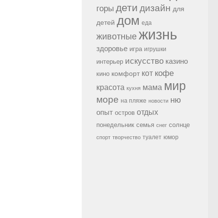
дети
дизайн
горы
для
дом
детей
еда
жизнь
животные
здоровье
игра
игрушки
искусство
казино
интерьер
кофе
кот
комфорт
кино
мир
красота
мама
кухня
море
ню
на пляже
новости
опыт
отдых
остров
семья
солнце
понедельник
снег
туалет
юмор
спорт
творчество