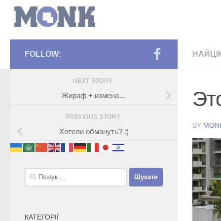
FOLLOW:
НАЙЦІ
NEXT STORY
Это
Жираф + измена…
PREVIOUS STORY
BY
MON
Хотели обмануть? :)
Пошук:
КАТЕГОРІЇ