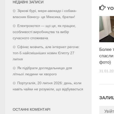
НЕДАВНІ ЗАПИСИ
YO
Зіркові бурі, мери-авокадо і собака-
власник бізнесу- це Мексика, братан!
Електрокотел — що це, як працює,
особливості виробництва та вибір
сучасного споживача
Сфінкс мовчить, але інтернет регоче:
Более 
топ-5 найсмішніших новин Єгипту 27
спасли 
липня
фото)
Як підібрати доглядальницю для
31.01.20
літньої людини чи хворого
Португалія, 20 липня 2026: день, коли
навіть чайки не розуміли, що відбувається
ЗАЛИ
ОСТАННІ КОМЕНТАРІ
Увійт