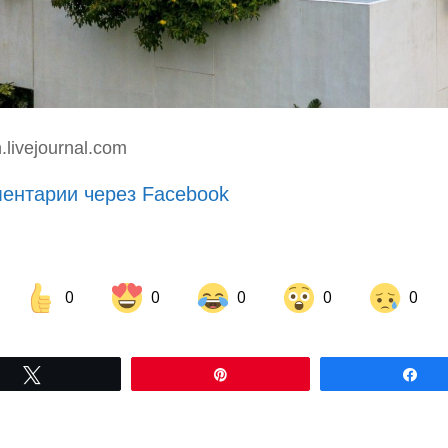
livejournal.com
ентарии через Facebook
0
0
0
0
0
Share on Facebook
Share on LinkedIn
Tвітнути
Pin
По
Share on Pinterest