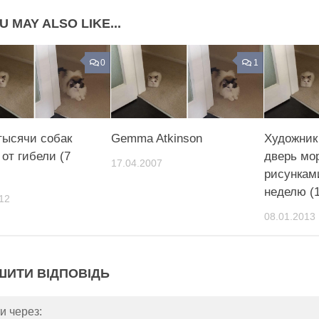
U MAY ALSO LIKE...
0
1
тысячи собак
Gemma Atkinson
Художник
от гибели (7
дверь мо
17.04.2007
рисункам
неделю (
12
08.01.2013
ШИТИ ВІДПОВІДЬ
и через: