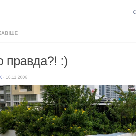
С
КАВІШЕ
 правда?! :)
K
·
16.11.2006