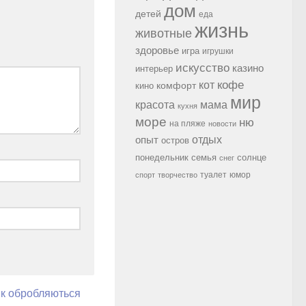
дом
детей
еда
жизнь
животные
здоровье
игра
игрушки
искусство
казино
интерьер
кофе
кот
комфорт
кино
мир
красота
мама
кухня
море
ню
на пляже
новости
опыт
отдых
остров
семья
солнце
понедельник
снег
туалет
юмор
спорт
творчество
як обробляються