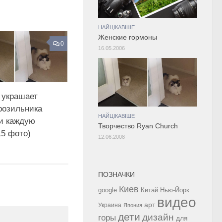
НАЙЦІКАВІШЕ
Женские гормоны
0
16.05.2006
 украшает
розильника
НАЙЦІКАВІШЕ
и каждую
Творчество Ryan Church
15 фото)
12.06.2008
ПОЗНАЧКИ
Киев
google
Китай
Нью-Йорк
видео
арт
Украина
Япония
дети
дизайн
горы
для