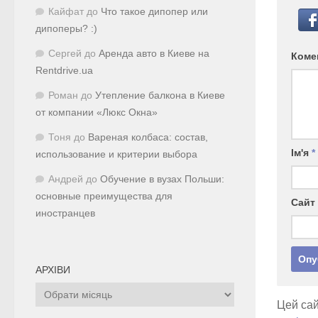
Кайфат
до
Что такое дипопер или
дипоперы? :)
Сергей
до
Аренда авто в Киеве на
Коме
Rentdrive.ua
Роман
до
Утепление балкона в Киеве
от компании «Люкс Окна»
Тоня
до
Вареная колбаса: состав,
Ім'я
*
использование и критерии выбора
Андрей
до
Обучение в вузах Польши:
основные преимущества для
Сайт
иностранцев
АРХІВИ
Архіви
Цей сай