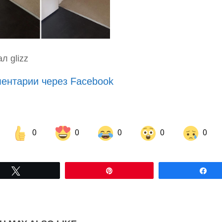
л glizz
ентарии через Facebook
0
0
0
0
0
Share on Facebook
Share on LinkedIn
Tвітнути
Pin
По
Share on Pinterest