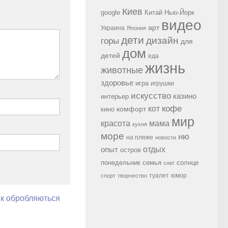
Киев
google
Китай
Нью-Йорк
видео
арт
Украина
Япония
дети
дизайн
горы
для
дом
детей
еда
жизнь
животные
здоровье
игра
игрушки
искусство
казино
интерьер
кофе
кот
комфорт
кино
мир
красота
мама
кухня
море
ню
на пляже
новости
опыт
отдых
остров
семья
солнце
понедельник
снег
туалет
юмор
спорт
творчество
як обробляються