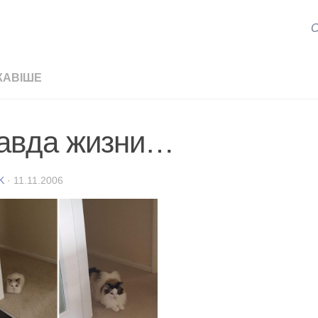
С
КАВІШЕ
авда жизни…
K
·
11.11.2006