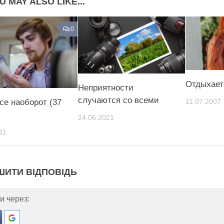
U MAY ALSO LIKE...
0
Отдыхает
Неприятности
случаются со всеми
се наоборот (37
11.07.2007
24.06.2021
11
ШИТИ ВІДПОВІДЬ
и через: