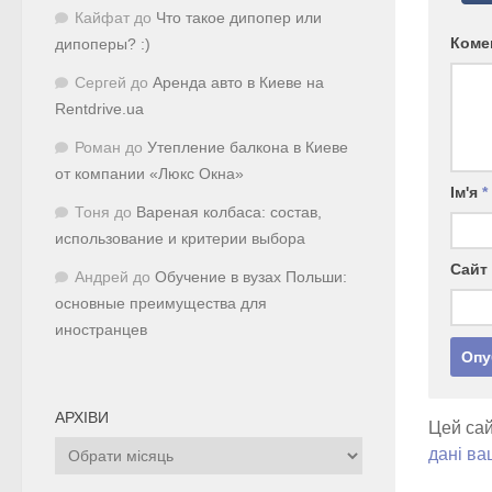
Кайфат
до
Что такое дипопер или
Коме
дипоперы? :)
Сергей
до
Аренда авто в Киеве на
Rentdrive.ua
Роман
до
Утепление балкона в Киеве
от компании «Люкс Окна»
Ім'я
*
Тоня
до
Вареная колбаса: состав,
использование и критерии выбора
Сайт
Андрей
до
Обучение в вузах Польши:
основные преимущества для
иностранцев
АРХІВИ
Цей сай
Архіви
дані ва