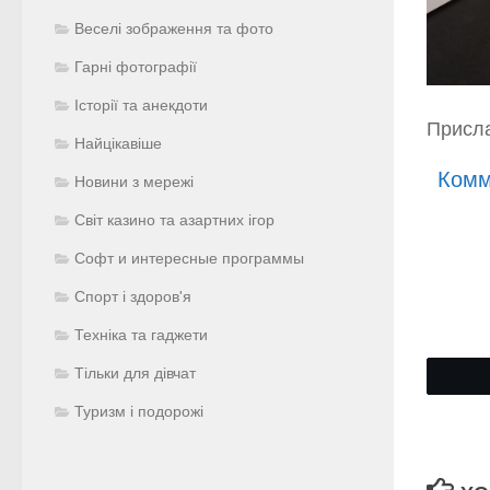
Веселі зображення та фото
Гарні фотографії
Історії та анекдоти
Присла
Найцікавіше
Комм
Новини з мережі
Світ казино та азартних ігор
Софт и интересные программы
Спорт і здоров'я
Техніка та гаджети
Тільки для дівчат
Туризм і подорожі