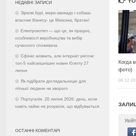
YO
НЕДАВНІ ЗАПИСИ
Зіркові бурі, мери-авокадо і собака-
власник бізнесу- це Мексика, братан!
Електрокотел — що це, як працює,
особливості виробництва та вибір
сучасного споживача
Сфінкс мовчить, але інтернет регоче:
Когда в
топ-5 найсмішніших новин Єгипту 27
фото)
липня
06.12.20
Як підібрати доглядальницю для
літньої людини чи хворого
Португалія, 20 липня 2026: день, коли
ЗАЛИ
навіть чайки не розуміли, що відбувається
Увійт
ОСТАННІ КОМЕНТАРІ