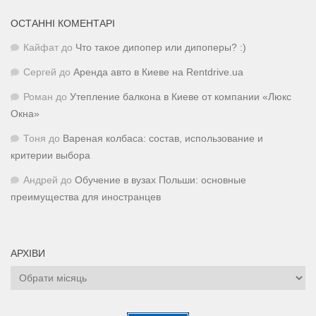
ОСТАННІ КОМЕНТАРІ
Кайфат
до
Что такое дипопер или дипоперы? :)
Сергей
до
Аренда авто в Киеве на Rentdrive.ua
Роман
до
Утепление балкона в Киеве от компании «Люкс
Окна»
Тоня
до
Вареная колбаса: состав, использование и
критерии выбора
Андрей
до
Обучение в вузах Польши: основные
преимущества для иностранцев
АРХІВИ
Архіви