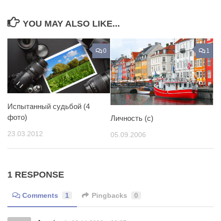
YOU MAY ALSO LIKE...
0
1
Испытанный судьбой (4
фото)
Личность (с)
23.03.2012
05.09.2006
1 RESPONSE
Comments
1
Pingbacks
0