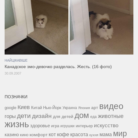
НАЙЦІКАВІШЕ
Канадское эмо-девочко разделась. Жесть. (16 фото)
30.09.2007
ПОЗНАЧКИ
видео
Киев
google
Китай
Нью-Йорк
арт
Украина
Япония
дом
дети
дизайн
горы
животные
для детей
еда
жизнь
искусство
здоровье
игра
игрушки
интерьер
мир
кофе
красота
мама
кот
казино
комфорт
кино
кухня