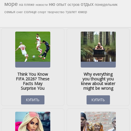
море
ню
опыт
отдых
остров
на пляже
понедельник
новости
семья
солнце
туалет
юмор
снег
спорт
творчество