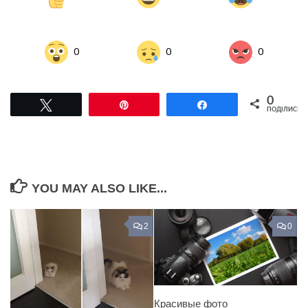
0
0
0
0
Tвітнути
Pin
Поділитися
ПОДІЛИСЬ
YOU MAY ALSO LIKE...
2
0
Красивые фото