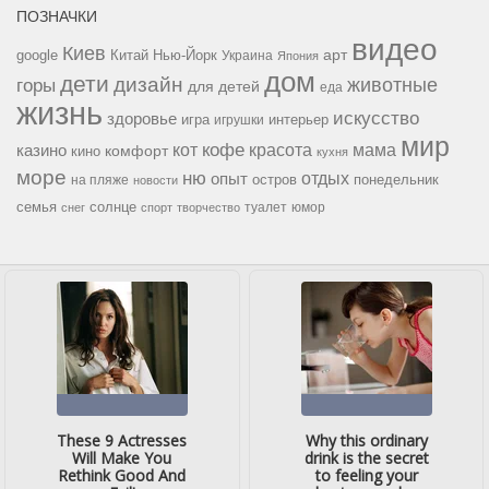
ПОЗНАЧКИ
видео
Киев
google
Китай
Нью-Йорк
арт
Украина
Япония
дом
дети
дизайн
горы
животные
для детей
еда
жизнь
искусство
здоровье
игра
игрушки
интерьер
мир
кофе
красота
мама
кот
казино
комфорт
кино
кухня
море
ню
опыт
отдых
остров
на пляже
понедельник
новости
семья
солнце
туалет
юмор
снег
спорт
творчество