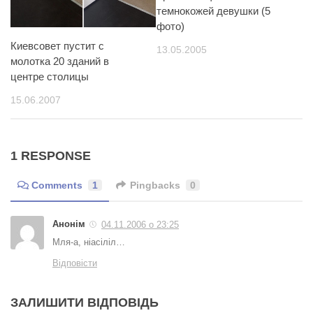
темнокожей девушки (5
фото)
Киевсовет пустит с
13.05.2005
молотка 20 зданий в
центре столицы
15.06.2007
1 RESPONSE
Comments
1
Pingbacks
0
Анонім
04.11.2006 о 23:25
Мля-а, ніасіліл…
Відповісти
ЗАЛИШИТИ ВІДПОВІДЬ