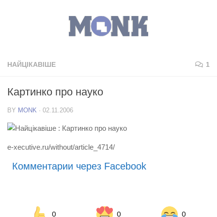
НАЙЦІКАВІШЕ
1
Картинко про науко
BY
MONK
·
02.11.2006
e-xecutive.ru/without/article_4714/
Комментарии через Facebook
0
0
0