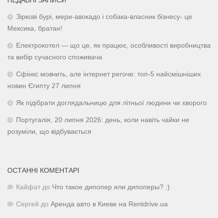
НЕДАВНІ ЗАПИСИ
Зіркові бурі, мери-авокадо і собака-власник бізнесу- це
Мексика, братан!
Електрокотел — що це, як працює, особливості виробництва
та вибір сучасного споживача
Сфінкс мовчить, але інтернет регоче: топ-5 найсмішніших
новин Єгипту 27 липня
Як підібрати доглядальницю для літньої людини чи хворого
Португалія, 20 липня 2026: день, коли навіть чайки не
розуміли, що відбувається
ОСТАННІ КОМЕНТАРІ
Кайфат
до
Что такое дипопер или дипоперы? :)
Сергей
до
Аренда авто в Киеве на Rentdrive.ua