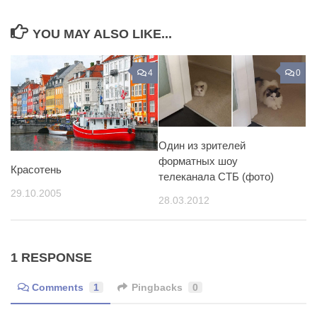
YOU MAY ALSO LIKE...
4
0
Один из зрителей
форматных шоу
Красотень
телеканала СТБ (фото)
29.10.2005
28.03.2012
1 RESPONSE
Comments
1
Pingbacks
0