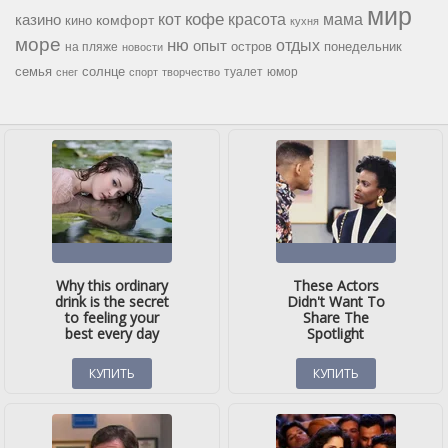
мир
кофе
красота
мама
кот
казино
комфорт
кино
кухня
море
ню
опыт
отдых
остров
на пляже
понедельник
новости
семья
солнце
туалет
юмор
снег
спорт
творчество