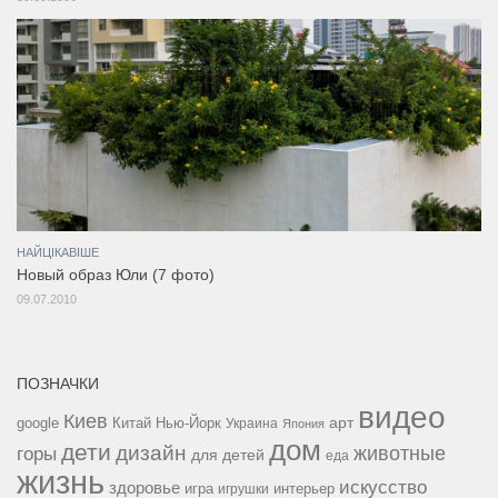
НАЙЦІКАВІШЕ
Новый образ Юли (7 фото)
09.07.2010
ПОЗНАЧКИ
видео
Киев
google
Китай
Нью-Йорк
арт
Украина
Япония
дом
дети
дизайн
горы
животные
для детей
еда
жизнь
искусство
здоровье
игра
игрушки
интерьер