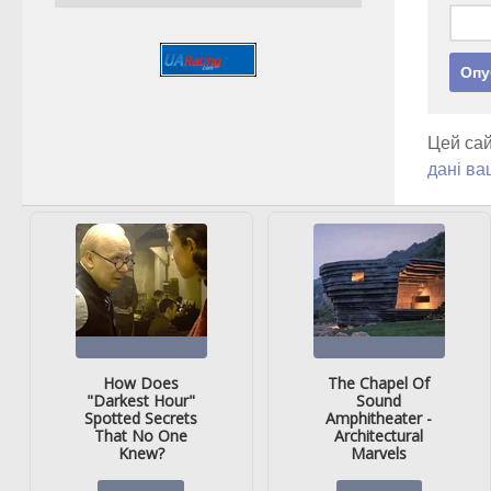
Цей сай
дані ва