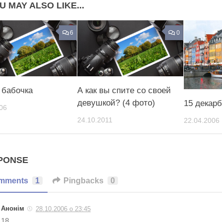
U MAY ALSO LIKE...
6
0
 бабочка
А как вы спите со своей
девушкой? (4 фото)
15 декар
06
24.10.2011
22.04.2006
PONSE
mments
1
Pingbacks
0
Анонім
28.10.2006 о 23:45
18…