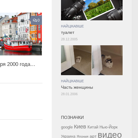
0
НАЙЦІКАВІШЕ
туалет
28.12.2005
бря 2000 года…
НАЙЦІКАВІШЕ
Часть женщины
28.01.2006
ПОЗНАЧКИ
Киев
google
Китай
Нью-Йорк
видео
арт
Украина
Япония