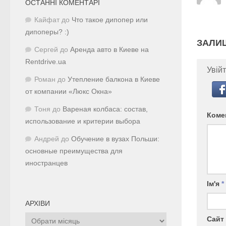
ОСТАННІ КОМЕНТАРІ
Кайфат
до
Что такое дипопер или
дипоперы? :)
ЗАЛИ
Сергей
до
Аренда авто в Киеве на
Rentdrive.ua
Увійт
Роман
до
Утепление балкона в Киеве
от компании «Люкс Окна»
Тоня
до
Вареная колбаса: состав,
Коме
использование и критерии выбора
Андрей
до
Обучение в вузах Польши:
основные преимущества для
иностранцев
Ім'я
*
АРХІВИ
Архіви
Сайт