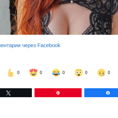
ентарии через Facebook
0
0
0
0
0
Share on Facebook
Share on LinkedIn
Tвітнути
Pin
По
Share on Pinterest