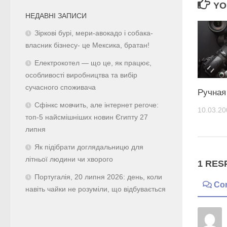
YO
НЕДАВНІ ЗАПИСИ
Зіркові бурі, мери-авокадо і собака-
власник бізнесу- це Мексика, братан!
Електрокотел — що це, як працює,
особливості виробництва та вибір
сучасного споживача
Ручная
Сфінкс мовчить, але інтернет регоче:
10.03.20
топ-5 найсмішніших новин Єгипту 27
липня
Як підібрати доглядальницю для
літньої людини чи хворого
1 RES
Португалія, 20 липня 2026: день, коли
Co
навіть чайки не розуміли, що відбувається