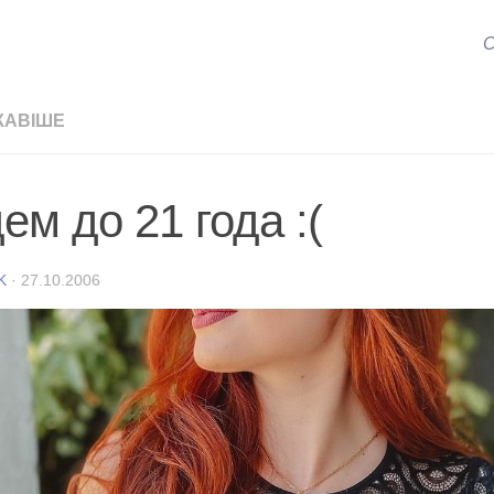
С
КАВІШЕ
ем до 21 года :(
K
·
27.10.2006