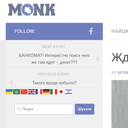
FOLLOW:
НАЙЦІ
NEXT STORY
Жд
БАНКОМАТ! Интерестно поиск чего
же там идет – денег???
BY
MON
PREVIOUS STORY
Такого вроде небыло?
Пошук: