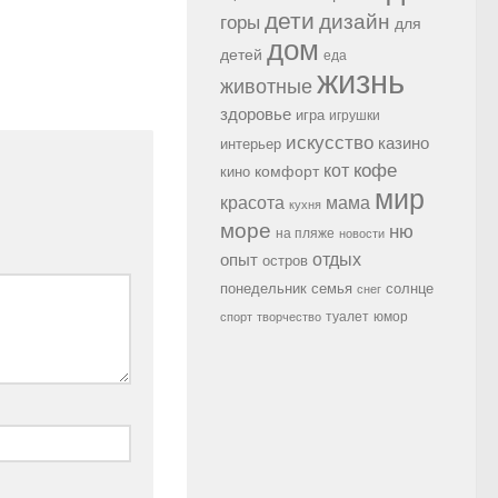
дети
дизайн
горы
для
дом
детей
еда
жизнь
животные
здоровье
игра
игрушки
искусство
казино
интерьер
кофе
кот
комфорт
кино
мир
красота
мама
кухня
море
ню
на пляже
новости
опыт
отдых
остров
семья
солнце
понедельник
снег
туалет
юмор
спорт
творчество