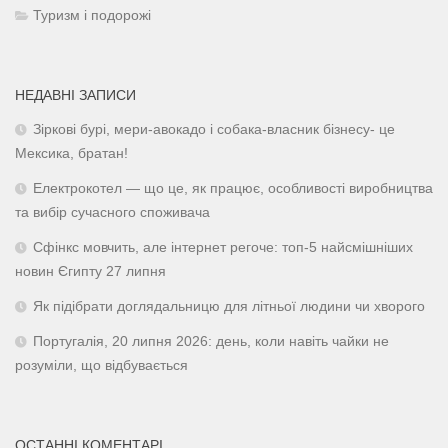
Туризм і подорожі
НЕДАВНІ ЗАПИСИ
Зіркові бурі, мери-авокадо і собака-власник бізнесу- це
Мексика, братан!
Електрокотел — що це, як працює, особливості виробництва
та вибір сучасного споживача
Сфінкс мовчить, але інтернет регоче: топ-5 найсмішніших
новин Єгипту 27 липня
Як підібрати доглядальницю для літньої людини чи хворого
Португалія, 20 липня 2026: день, коли навіть чайки не
розуміли, що відбувається
ОСТАННІ КОМЕНТАРІ