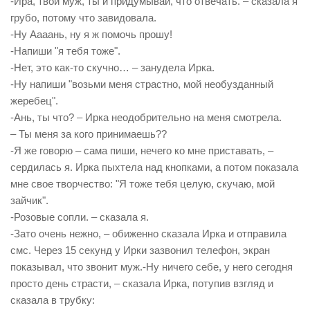
-Ира, твой муж, ты и придумывай, что отвечать. – сказала я
грубо, потому что завидовала.
-Ну Аааань, ну я ж помочь прошу!
-Напиши "я тебя тоже".
-Нет, это как-то скучно… – занудела Ирка.
-Ну напиши "возьми меня страстно, мой необузданный
жеребец".
-Ань, ты что? – Ирка неодобрительно на меня смотрела.
– Ты меня за кого принимаешь??
-Я же говорю – сама пиши, нечего ко мне приставать, –
сердилась я. Ирка пыхтела над кнопками, а потом показала
мне свое творчество: "Я тоже тебя целую, скучаю, мой
зайчик".
-Розовые сопли. – сказала я.
-Зато очень нежно, – обиженно сказала Ирка и отправила
смс. Через 15 секунд у Ирки зазвонил телефон, экран
показывал, что звонит муж.-Ну ничего себе, у него сегодня
просто день страсти, – сказала Ирка, потупив взгляд и
сказала в трубку: