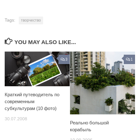
Tags:
творчество
YOU MAY ALSO LIKE...
3
1
Краткий путеводитель по
современным
cубкультурам (10 фото)
30.07.2008
Реально большой
корабыль