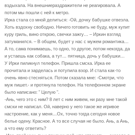
вздыхала. На внешниераздражители не реагировала. А
потом мы пошли с ней к метро.
Ирка стала со мной делиться: -Ой, дочку бабушке отвезла.
Хоть вздохну свободно. Ничего готовить не буду, муж купит
куру гриль, вино открою, свечки зажгу… – Иркин взгляд
затуманился. – В общем, будет у нас с мужем романтика…
А то, сама понимаешь, то одно, то другое, потом некогда, да
и устаешь как собака, а тут… пятница, дочь у бабушки…
У Ирки пиликнул телефон. Пришла смска. Ирка ее
прочитала и зарделась и потупила взор. И стала как-то
очень явно стесняться. Потом сказала мне: -Смотри, что
муж пишет.- и протянула телефон. На телефонном экране
было написано: " Целую ".
-Ань, чего это с ним? 8 лет с ним живем, ни разу мне такой
смски не написал. Ой, наверно у него такое же игривое
настроение, как у меня…Ох, точно тогда сегодня новое
белье одену. Красное. А то все случая не было. Ань, а Ань,
а что ему ответить?