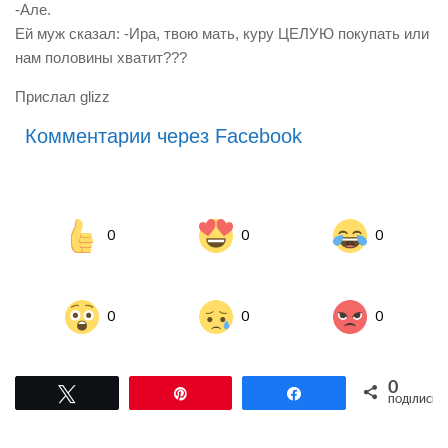
-Але.
Ей муж сказал: -Ира, твою мать, куру ЦЕЛУЮ покупать или
нам половины хватит???
Прислал glizz
Комментарии через Facebook
0
0
0
0
0
0
0
Tвітнути
Pin
Поділитися
ПОДІЛИСЬ