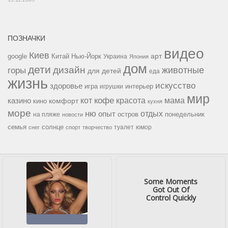
ПОЗНАЧКИ
видео
Киев
google
Китай
Нью-Йорк
арт
Украина
Япония
дом
дети
дизайн
горы
животные
для детей
еда
жизнь
искусство
здоровье
игра
игрушки
интерьер
мир
кофе
красота
мама
кот
казино
комфорт
кино
кухня
море
ню
опыт
отдых
остров
на пляже
понедельник
новости
семья
солнце
туалет
юмор
снег
спорт
творчество