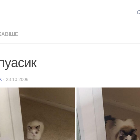
С
КАВІШЕ
пуасик
K
·
23.10.2006