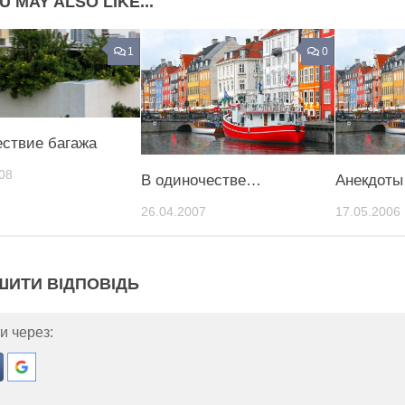
U MAY ALSO LIKE...
1
0
ствие багажа
08
В одиночестве…
Анекдоты
26.04.2007
17.05.2006
ШИТИ ВІДПОВІДЬ
и через: