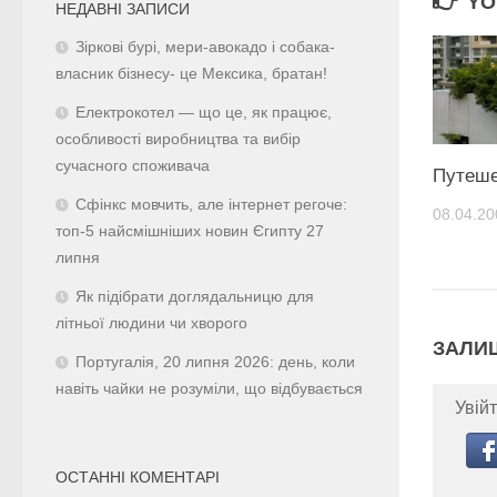
YO
НЕДАВНІ ЗАПИСИ
Зіркові бурі, мери-авокадо і собака-
власник бізнесу- це Мексика, братан!
Електрокотел — що це, як працює,
особливості виробництва та вибір
сучасного споживача
Путеше
Сфінкс мовчить, але інтернет регоче:
08.04.20
топ-5 найсмішніших новин Єгипту 27
липня
Як підібрати доглядальницю для
літньої людини чи хворого
ЗАЛИ
Португалія, 20 липня 2026: день, коли
навіть чайки не розуміли, що відбувається
Увійт
ОСТАННІ КОМЕНТАРІ