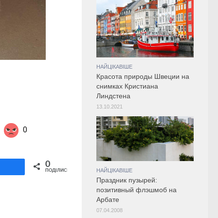
НАЙЦІКАВІШЕ
Красота природы Швеции на
снимках Кристиана
Линдстена
13.10.2021
0
Share on Twitter
0
ділитися
НАЙЦІКАВІШЕ
ПОДІЛИСЬ
Праздник пузырей:
позитивный флэшмоб на
Арбате
07.04.2008