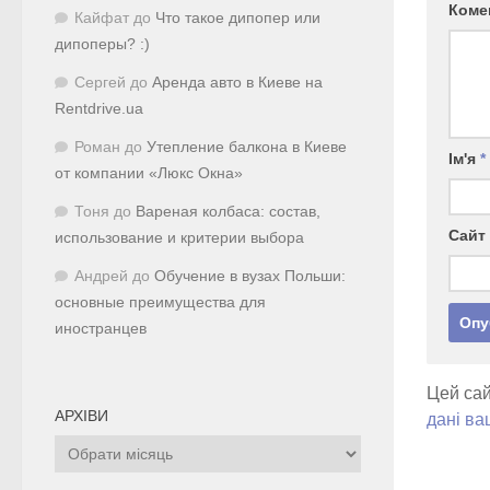
Коме
Кайфат
до
Что такое дипопер или
дипоперы? :)
Сергей
до
Аренда авто в Киеве на
Rentdrive.ua
Роман
до
Утепление балкона в Киеве
Ім'я
*
от компании «Люкс Окна»
Тоня
до
Вареная колбаса: состав,
Сайт
использование и критерии выбора
Андрей
до
Обучение в вузах Польши:
основные преимущества для
иностранцев
Цей сай
АРХІВИ
дані ва
Архіви