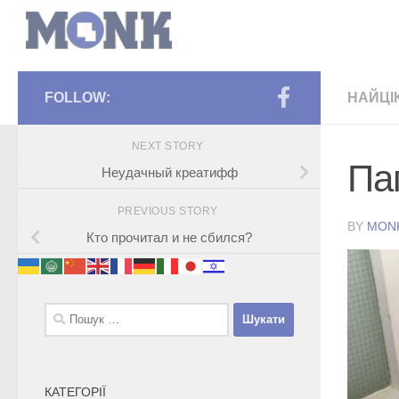
FOLLOW:
НАЙЦІ
NEXT STORY
Па
Неудачный креатифф
PREVIOUS STORY
BY
MON
Кто прочитал и не сбился?
Пошук:
КАТЕГОРІЇ