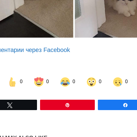
ентарии через Facebook
0
0
0
0
0
Share on Facebook
Share on LinkedIn
Tвітнути
Pin
По
Share on Pinterest