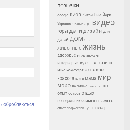
ПОЗНАЧКИ
Киев
google
Китай
Нью-Йорк
видео
арт
Украина
Япония
дети
дизайн
горы
для
дом
детей
еда
жизнь
животные
здоровье
игра
игрушки
искусство
казино
интерьер
кофе
кот
комфорт
кино
мир
красота
мама
кухня
море
ню
на пляже
новости
опыт
отдых
остров
семья
солнце
понедельник
снег
як обробляються
туалет
юмор
спорт
творчество