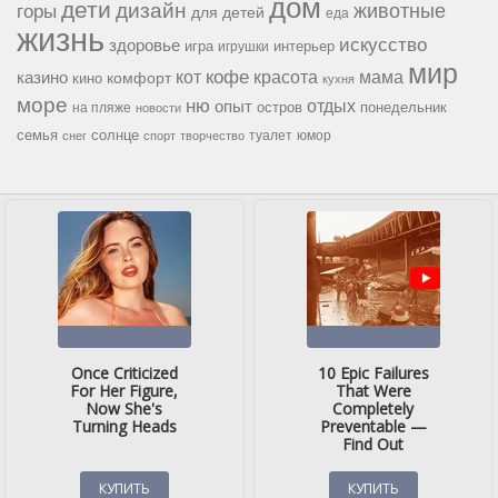
дом
дети
дизайн
горы
животные
для детей
еда
жизнь
искусство
здоровье
игра
игрушки
интерьер
мир
кофе
красота
мама
кот
казино
комфорт
кино
кухня
море
ню
опыт
отдых
остров
на пляже
понедельник
новости
семья
солнце
туалет
юмор
снег
спорт
творчество