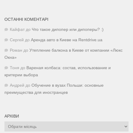
ОСТАННІ КОМЕНТАРІ
Кайфат
до
Что такое дипопер или дипоперы? :)
Сергей
до
Аренда авто в Киеве на Rentdrive.ua
Роман
до
Утепление балкона в Киеве от компании «Люкс
Окна»
Тоня
до
Вареная колбаса: состав, использование и
критерии выбора
Андрей
до
Обучение в вузах Польши: основные
преимущества для иностранцев
АРХІВИ
Архіви