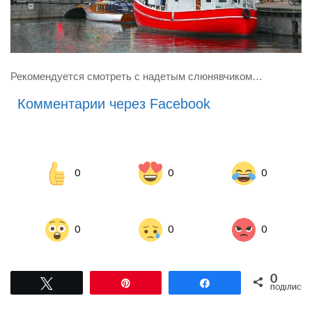
Рекомендуется смотреть с надетым слюнявчиком…
Комментарии через Facebook
0
0
0
0
0
0
0
Tвітнути
Pin
Поділитися
ПОДІЛИСЬ