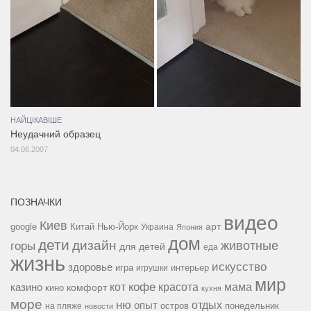
НАЙЦІКАВІШЕ
Неудачний образец
04.06.2007
ПОЗНАЧКИ
видео
Киев
google
Китай
Нью-Йорк
арт
Украина
Япония
дом
дети
дизайн
горы
животные
для детей
еда
жизнь
искусство
здоровье
игра
игрушки
интерьер
мир
кофе
красота
мама
кот
казино
комфорт
кино
кухня
море
ню
опыт
отдых
остров
на пляже
понедельник
новости