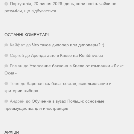
Португалія, 20 липня 2026: день, коли навіть чайки не
розуміли, що відбувається
ОСТАННІ КОМЕНТАРІ
Кайфат
до
Что такое дипопер или дипоперы? :)
Сергей
до
Аренда авто в Киеве на Rentdrive.ua
Роман
до
Утепление балкона в Киеве от компании «Люкс
Окна»
Тоня
до
Вареная колбаса: состав, использование и
критерии выбора
Андрей
до
Обучение в вузах Польши: основные
преимущества для иностранцев
АРХІВИ