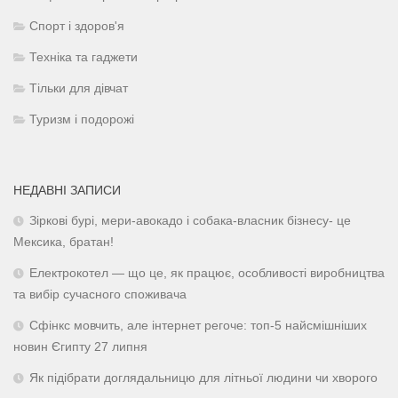
Спорт і здоров'я
Техніка та гаджети
Тільки для дівчат
Туризм і подорожі
НЕДАВНІ ЗАПИСИ
Зіркові бурі, мери-авокадо і собака-власник бізнесу- це
Мексика, братан!
Електрокотел — що це, як працює, особливості виробництва
та вибір сучасного споживача
Сфінкс мовчить, але інтернет регоче: топ-5 найсмішніших
новин Єгипту 27 липня
Як підібрати доглядальницю для літньої людини чи хворого