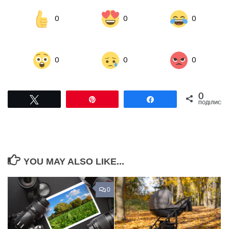
0
0
0
0
0
0
0
Tвітнути
Pin
Поділитися
ПОДІЛИСЬ
YOU MAY ALSO LIKE...
0