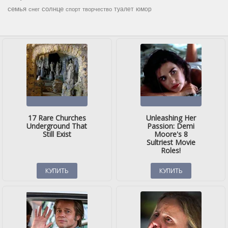
семья
солнце
туалет
юмор
снег
спорт
творчество