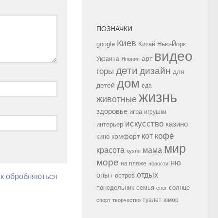
ПОЗНАЧКИ
Киев
google
Китай
Нью-Йорк
видео
арт
Украина
Япония
дети
дизайн
горы
для
дом
детей
еда
жизнь
животные
здоровье
игра
игрушки
искусство
казино
интерьер
кофе
кот
комфорт
кино
мир
красота
мама
кухня
море
ню
на пляже
новости
опыт
отдых
остров
як обробляються
семья
солнце
понедельник
снег
туалет
юмор
спорт
творчество