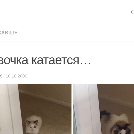
С
КАВІШЕ
вочка катается…
K
·
16.10.2006