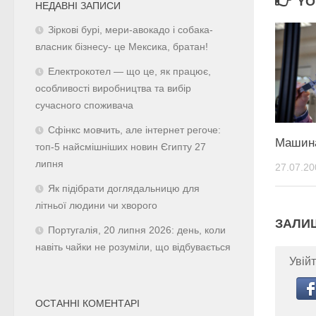
YO
НЕДАВНІ ЗАПИСИ
Зіркові бурі, мери-авокадо і собака-
власник бізнесу- це Мексика, братан!
Електрокотел — що це, як працює,
особливості виробництва та вибір
сучасного споживача
Сфінкс мовчить, але інтернет регоче:
Машина
топ-5 найсмішніших новин Єгипту 27
липня
27.07.20
Як підібрати доглядальницю для
літньої людини чи хворого
ЗАЛИ
Португалія, 20 липня 2026: день, коли
навіть чайки не розуміли, що відбувається
Увійт
ОСТАННІ КОМЕНТАРІ