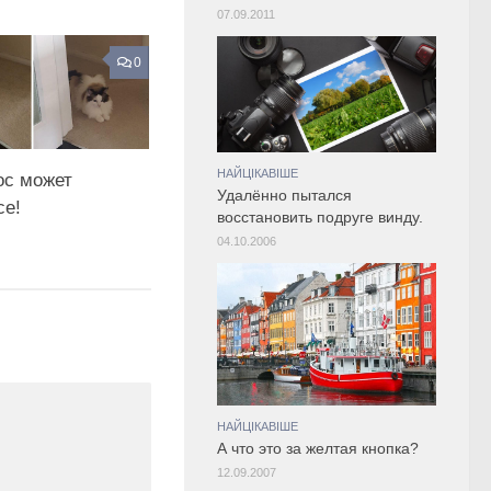
07.09.2011
0
НАЙЦІКАВІШЕ
ос может
Удалённо пытался
се!
восстановить подруге винду.
04.10.2006
НАЙЦІКАВІШЕ
А что это за желтая кнопка?
12.09.2007