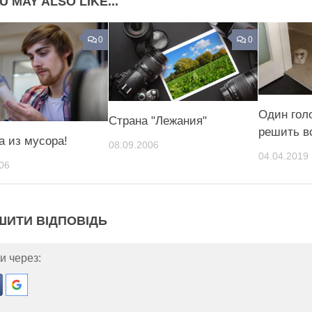
U MAY ALSO LIKE...
0
0
Один гол
Страна "Лежания"
решить в
 из мусора!
08.09.2006
04.04.2019
06
ШИТИ ВІДПОВІДЬ
и через: