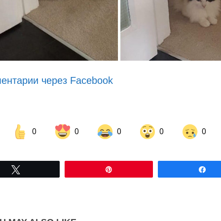
ентарии через Facebook
0
0
0
0
0
Share on Facebook
Share on LinkedIn
Tвітнути
Pin
По
Share on Pinterest