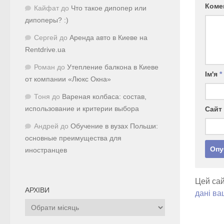
Коме
Кайфат
до
Что такое дипопер или
дипоперы? :)
Сергей
до
Аренда авто в Киеве на
Rentdrive.ua
Роман
до
Утепление балкона в Киеве
Ім'я
*
от компании «Люкс Окна»
Тоня
до
Вареная колбаса: состав,
использование и критерии выбора
Сайт
Андрей
до
Обучение в вузах Польши:
основные преимущества для
иностранцев
Цей сай
АРХІВИ
дані ва
Архіви