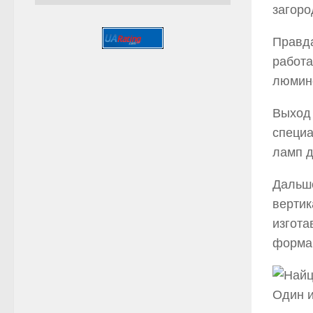
загоро
Правда
работа
люмин
Выход 
специа
ламп д
Дальше
вертик
изгота
форма
Один и