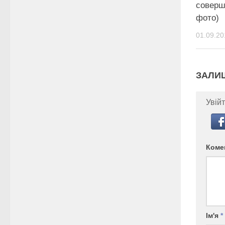
соверш
фото)
01.09.20
ЗАЛИ
Увійт
Коме
Ім'я
*