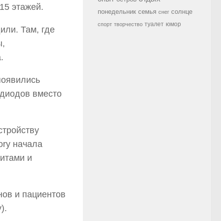
15 этажей.
семья
солнце
понедельник
снег
туалет
юмор
спорт
творчество
или. Там, где
ы,
.
появились
одиодов вместо
стройству
ory начала
ритами и
).