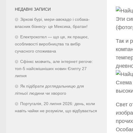
НЕДАВНІ ЗАПИСИ
Эти си
Зіркові бурі, мери-авокадо і собака-
власник бізнесу- це Мексика, братан!
(фотог
Електрокотел — що це, як працює,
Так и 
особливості виробництва та вибір
компан
сучасного споживача
темпер
Сфінкс мовчить, але інтернет регоче:
дневно
топ-5 найсмішніших новин Єгипту 27
липня
Схема 
Як підібрати доглядальницю для
высоки
літньої людини чи хворого
Португалія, 20 липня 2026: день, коли
Свет о
навіть чайки не розуміли, що відбувається
изобра
прочих
Особая