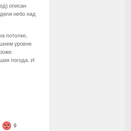
од) описан
идели небо над
на потолке,
ешнем уровне
роже.
шая погода. И
0