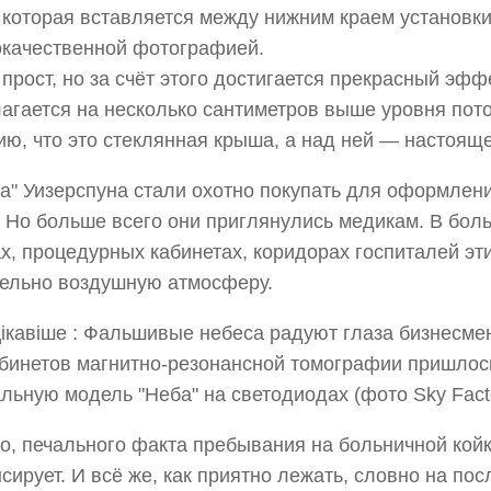
 которая вставляется между нижним краем установки
качественной фотографией.
прост, но за счёт этого достигается прекрасный эф
агается на несколько сантиметров выше уровня пот
ю, что это стеклянная крыша, а над ней — настояще
а" Уизерспуна стали охотно покупать для оформлен
 Но больше всего они приглянулись медикам. В бол
х, процедурных кабинетах, коридорах госпиталей эти
ельно воздушную атмосферу.
бинетов магнитно-резонансной томографии пришлос
льную модель "Неба" на светодиодах (фото Sky Facto
о, печального факта пребывания на больничной койк
сирует. И всё же, как приятно лежать, словно на по