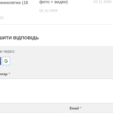
фото + видео)
03.11.2006
еннолетие (16
06.10.2009
10
ШИТИ ВІДПОВІДЬ
и через:
нтар
*
Email
*