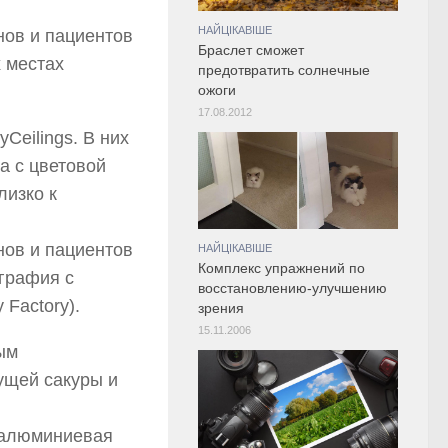
НАЙЦІКАВІШЕ
Браслет сможет
 местах
предотвратить солнечные
ожоги
17.08.2012
Ceilings. В них
а с цветовой
лизко к
НАЙЦІКАВІШЕ
Комплекс упражнений по
ография с
восстановлению-улучшению
Factory).
зрения
15.11.2006
ым
ущей сакуры и
о алюминиевая