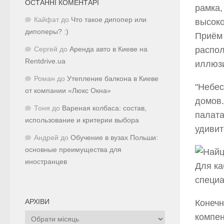
ОСТАННІ КОМЕНТАРІ
рамка,
Кайфат
до
Что такое дипопер или
высоко
дипоперы? :)
Приём 
распол
Сергей
до
Аренда авто в Киеве на
Rentdrive.ua
иллюзи
Роман
до
Утепление балкона в Киеве
"Небес
от компании «Люкс Окна»
домов.
Тоня
до
Вареная колбаса: состав,
палата
использование и критерии выбора
удивит
Андрей
до
Обучение в вузах Польши:
основные преимущества для
иностранцев
Для ка
специа
АРХІВИ
Конечн
Архіви
компен