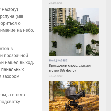
24.10.2006
 Factory) —
спуна (Bill
вориться о
нимание на небо,
нтов в
ии прозрачной
НАЙЦІКАВІШЕ
ун нашёл выход.
Кросавчеги снова атакуют
ю панельных
метро (55 фото)
м зазором
12.02.2009
ом, а в него
подсветку