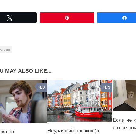
Share on Facebook
Share on LinkedIn
Tвітнути
Pin
По
Share on Pinterest
погода
U MAY ALSO LIKE...
0
3
Если не 
его не по
Неудачный прыжок (5
нка на