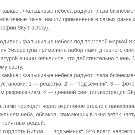
мпатичные "окна" нашли применение в самых разных
рафии Sky Factory).
родились фальшивые небеса под торговой маркой Sky
ия Уизерспуна применила набор ламп дневного свет
атурой в 6500 кельвинов, что действительно очень б
му свету.
установки: 1 — решётка, 2 — "подъёмник", 3 — фот
м разрешением, 4 — дневной свет (иллюстрация Sky 
т ламп проходит через акриловое стекло с нанесённ
жением неба, облаков, свисающих в окно веток цвет
 приятных вещей.
 гордость Билла — "подъёмник". Это всего-навсег