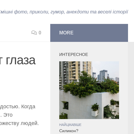
мішні фото, приколи, гумор, анекдоти та веселі історії
0
MORE
ИНТЕРЕСНОЕ
 глаза
адостью. Когда
. Это
ожеству людей.
НАЙЦІКАВІШЕ
Силикон?