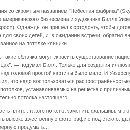
ия со скромным названием "Небесная фабрика" (Sky
 американского бизнесмена и художника Билла Уизер
spoon). Однажды он пришёл к ортодонту, чтобы дого
 для своих детей, и, в ожидании встречи, обратил в
ванное на потолке клиники.
ь такие облачка могут скрасить существование пацие
цах", — подумал Билл. Только для создания иллюз
над головой простой картины было мало. И Уизерсп
ил, что надо воспользоваться распространённость
отолков, устанавливаемых на решётке с приличны
тельно потолка настоящего.
асть плиток такого потолка заменить фальшивым окн
ть высококачественную фотографию под стекло, да 
мерную продумать…