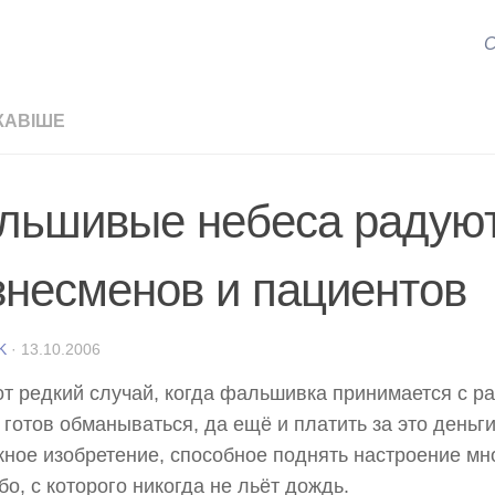
С
КАВІШЕ
льшивые небеса радуют
знесменов и пациентов
K
·
13.10.2006
от редкий случай, когда фальшивка принимается с р
 готов обманываться, да ещё и платить за это деньги
ное изобретение, способное поднять настроение мн
бо, с которого никогда не льёт дождь.