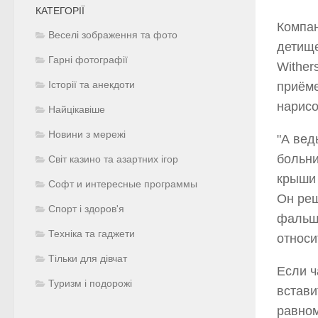
КАТЕГОРІЇ
Компан
Веселі зображення та фото
детище
Гарні фотографії
Wither
Історії та анекдоти
приёме
нарисо
Найцікавіше
Новини з мережі
"А вед
больни
Світ казино та азартних ігор
крыши 
Софт и интересные программы
Он реш
Спорт і здоров'я
фальшп
Техніка та гаджети
относи
Тільки для дівчат
Если ч
Туризм і подорожі
встави
равно