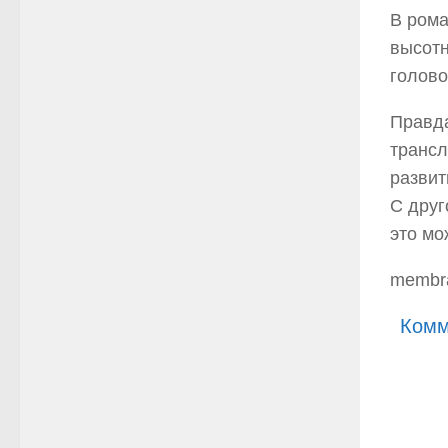
В рома
высотн
голово
Правда
трансл
развит
С друг
это мо
membra
Комм