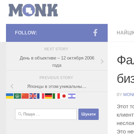
FOLLOW:
НАЙЦІ
NEXT STORY
Фа
День в объективе – 12 октября 2006
года
би
PREVIOUS STORY
Японцы в этом уникальны…
BY
MON
Этот т
Пошук:
клиент
неслож
Это не