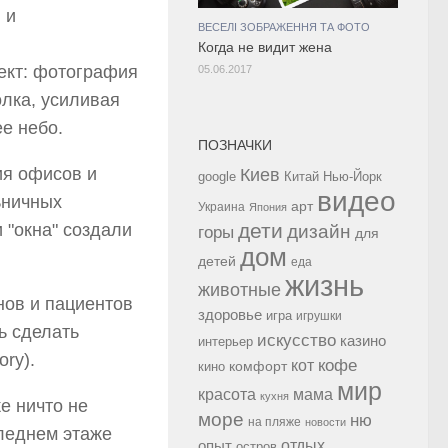
 и
ВЕСЕЛІ ЗОБРАЖЕННЯ ТА ФОТО
Когда не видит жена
фект: фотография
05.06.2017
олка, усиливая
е небо.
ПОЗНАЧКИ
ия офисов и
Киев
google
Китай
Нью-Йорк
видео
ьничных
арт
Украина
Япония
дети
 "окна" создали
дизайн
горы
для
дом
детей
еда
жизнь
животные
здоровье
игра
игрушки
ь сделать
искусство
казино
интерьер
ry).
кофе
кот
комфорт
кино
мир
красота
мама
кухня
е ничто не
море
ню
на пляже
новости
следнем этаже
опыт
отдых
остров