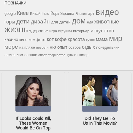
ПОЗНАЧКИ
видео
Киев
google
Китай
Нью-Йорк
арт
Украина
Япония
дом
дети
дизайн
горы
животные
для детей
еда
жизнь
искусство
здоровье
игра
игрушки
интерьер
мир
кофе
красота
мама
кот
казино
комфорт
кино
кухня
море
ню
опыт
отдых
остров
на пляже
понедельник
новости
семья
солнце
туалет
юмор
снег
спорт
творчество