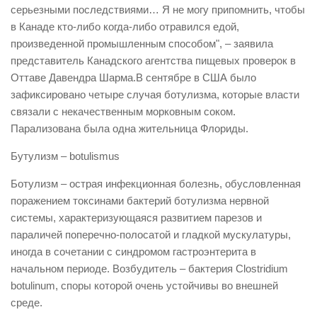
серьезными последствиями… Я не могу припомнить, чтобы
в Канаде кто-либо когда-либо отравился едой,
произведенной промышленным способом", – заявила
представитель Канадского агентства пищевых проверок в
Оттаве Давендра Шарма.В сентябре в США было
зафиксировано четыре случая ботулизма, которые власти
связали с некачественным морковным соком.
Парализована была одна жительница Флориды.
Бутулизм – botulismus
Ботулизм – острая инфекционная болезнь, обусловленная
поражением токсинами бактерий ботулизма нервной
системы, характеризующаяся развитием парезов и
параличей поперечно-полосатой и гладкой мускулатуры,
иногда в сочетании с синдромом гастроэнтерита в
начальном периоде. Возбудитель – бактерия Clostridium
botulinum, споры которой очень устойчивы во внешней
среде.