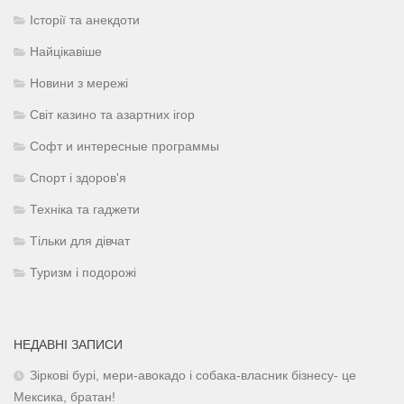
Історії та анекдоти
Найцікавіше
Новини з мережі
Світ казино та азартних ігор
Софт и интересные программы
Спорт і здоров'я
Техніка та гаджети
Тільки для дівчат
Туризм і подорожі
НЕДАВНІ ЗАПИСИ
Зіркові бурі, мери-авокадо і собака-власник бізнесу- це
Мексика, братан!