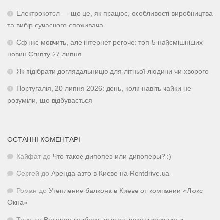
Електрокотел — що це, як працює, особливості виробництва
та вибір сучасного споживача
Сфінкс мовчить, але інтернет регоче: топ-5 найсмішніших
новин Єгипту 27 липня
Як підібрати доглядальницю для літньої людини чи хворого
Португалія, 20 липня 2026: день, коли навіть чайки не
розуміли, що відбувається
ОСТАННІ КОМЕНТАРІ
Кайфат
до
Что такое дипопер или дипоперы? :)
Сергей
до
Аренда авто в Киеве на Rentdrive.ua
Роман
до
Утепление балкона в Киеве от компании «Люкс
Окна»
Тоня
до
Вареная колбаса: состав, использование и