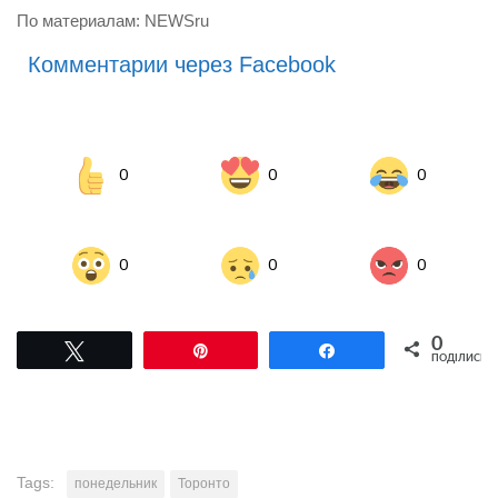
По материалам: NEWSru
Комментарии через Facebook
0
0
0
0
0
0
0
Tвітнути
Pin
Поділитися
ПОДІЛИСЬ
Tags:
понедельник
Торонто