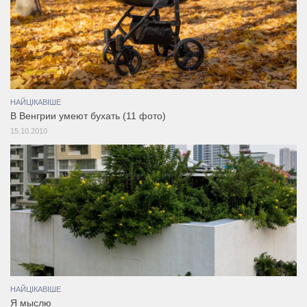
НАЙЦІКАВІШЕ
В Венгрии умеют бухать (11 фото)
15.10.2010
НАЙЦІКАВІШЕ
Я мыслю