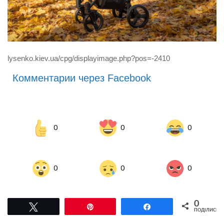
lysenko.kiev.ua/cpg/displayimage.php?pos=-2410
Комментарии через Facebook
0
0
0
0
0
0
0
Tвітнути
Pin
Поділитися
ПОДІЛИСЬ