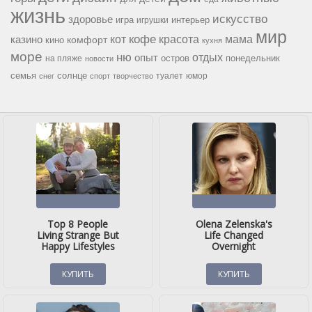
жизнь
искусство
здоровье
игра
игрушки
интерьер
мир
кофе
красота
мама
кот
казино
комфорт
кино
кухня
море
ню
опыт
отдых
остров
на пляже
понедельник
новости
семья
солнце
туалет
юмор
снег
спорт
творчество