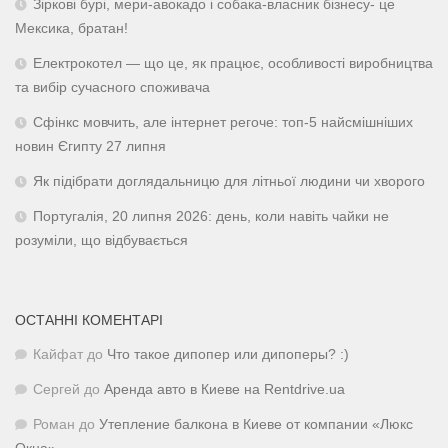
Зіркові бурі, мери-авокадо і собака-власник бізнесу- це
Мексика, братан!
Електрокотел — що це, як працює, особливості виробництва
та вибір сучасного споживача
Сфінкс мовчить, але інтернет регоче: топ-5 найсмішніших
новин Єгипту 27 липня
Як підібрати доглядальницю для літньої людини чи хворого
Португалія, 20 липня 2026: день, коли навіть чайки не
розуміли, що відбувається
ОСТАННІ КОМЕНТАРІ
Кайфат
до
Что такое дипопер или дипоперы? :)
Сергей
до
Аренда авто в Киеве на Rentdrive.ua
Роман
до
Утепление балкона в Киеве от компании «Люкс