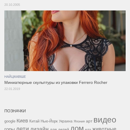
20.10.2005
НАЙЦІКАВІШЕ
Миниатюрные скульптуры из упаковки Ferrero Rocher
22.01.2019
ПОЗНАЧКИ
видео
Киев
google
Китай
Нью-Йорк
арт
Украина
Япония
дом
дети
дизайн
горы
животные
для детей
еда