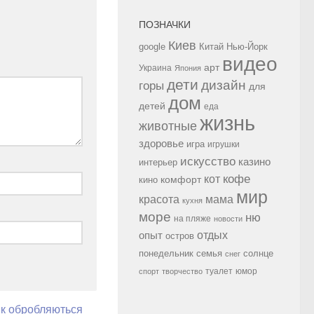
ПОЗНАЧКИ
Киев
google
Китай
Нью-Йорк
видео
арт
Украина
Япония
дети
дизайн
горы
для
дом
детей
еда
жизнь
животные
здоровье
игра
игрушки
искусство
казино
интерьер
кофе
кот
комфорт
кино
мир
красота
мама
кухня
море
ню
на пляже
новости
опыт
отдых
остров
семья
солнце
понедельник
снег
туалет
юмор
спорт
творчество
як обробляються