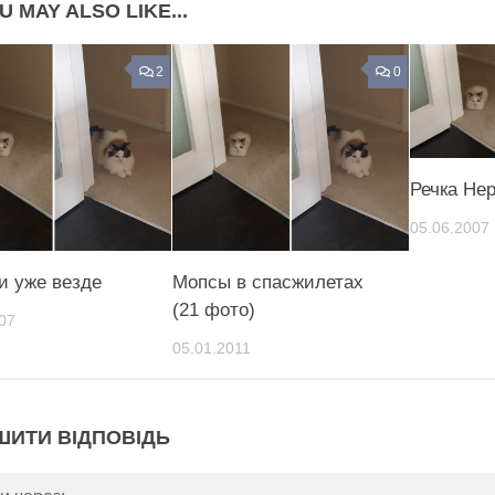
U MAY ALSO LIKE...
2
0
Речка Не
05.06.2007
и уже везде
Мопсы в спасжилетах
(21 фото)
07
05.01.2011
ШИТИ ВІДПОВІДЬ