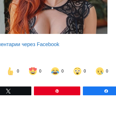
ентарии через Facebook
0
0
0
0
0
Share on Facebook
Share on LinkedIn
Tвітнути
Pin
По
Share on Pinterest