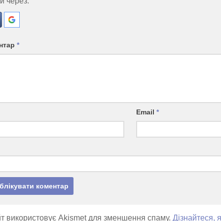
и через:
нтар
*
Email
*
т використовує Akismet для зменшення спаму.
Дізнайтеся, 