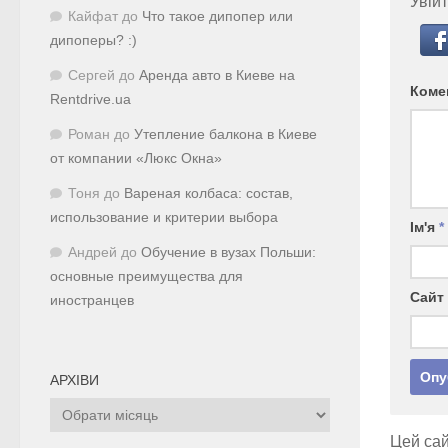
Увійт
Кайфат
до
Что такое дипопер или
дипоперы? :)
Сергей
до
Аренда авто в Киеве на
Коме
Rentdrive.ua
Роман
до
Утепление балкона в Киеве
от компании «Люкс Окна»
Тоня
до
Вареная колбаса: состав,
использование и критерии выбора
Ім'я
*
Андрей
до
Обучение в вузах Польши:
основные преимущества для
Сайт
иностранцев
АРХІВИ
Архіви
Цей сай