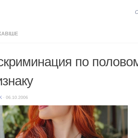
С
КАВІШЕ
скриминация по полово
изнаку
K
·
06.10.2006