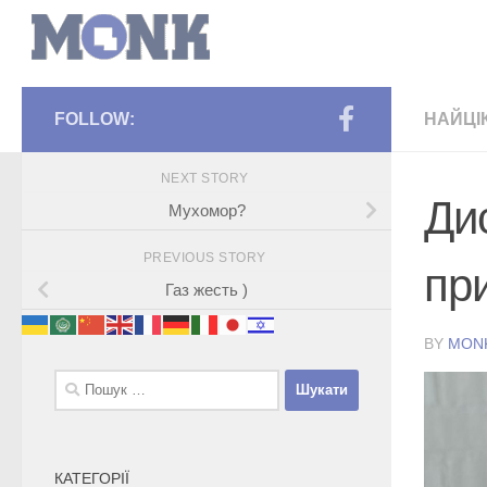
FOLLOW:
НАЙЦІ
NEXT STORY
Ди
Мухомор?
PREVIOUS STORY
пр
Газ жесть )
BY
MON
Пошук:
КАТЕГОРІЇ