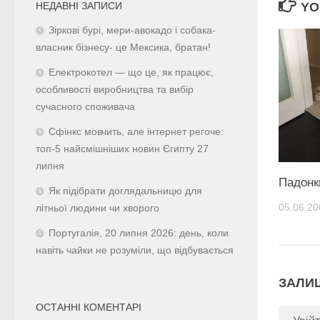
YO
НЕДАВНІ ЗАПИСИ
Зіркові бурі, мери-авокадо і собака-
власник бізнесу- це Мексика, братан!
Електрокотел — що це, як працює,
особливості виробництва та вибір
сучасного споживача
Сфінкс мовчить, але інтернет регоче:
топ-5 найсмішніших новин Єгипту 27
липня
Падонк
Як підібрати доглядальницю для
05.06.20
літньої людини чи хворого
Португалія, 20 липня 2026: день, коли
навіть чайки не розуміли, що відбувається
ЗАЛИ
ОСТАННІ КОМЕНТАРІ