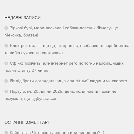
НЕДАВНІ ЗАПИСИ
Зіркові бурі, мери-авокадо і собака-власник бізнесу- це
Мексика, братан!
Електрокотел — що це, як працює, особливості виробництва
та вибір сучасного споживача
Сфінкс мовчить, але інтернет регоче: топ-5 найсмішніших
новин Єгипту 27 липня
Як підібрати доглядальницю для літньої людини чи хворого
Португалія, 20 липня 2026: день, коли навіть чайки не
розуміли, що відбувається
ОСТАННІ КОМЕНТАРІ
Кайфат
до
Что такое дипопер или дипоперы? :)