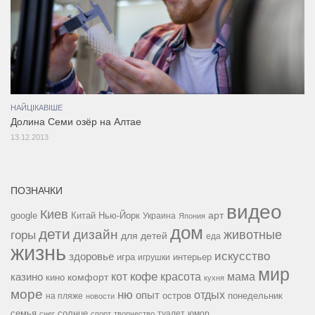
НАЙЦІКАВІШЕ
Долина Семи озёр на Алтае
13.12.2013
ПОЗНАЧКИ
видео
Киев
google
Китай
Нью-Йорк
арт
Украина
Япония
дом
дети
дизайн
горы
животные
для детей
еда
жизнь
искусство
здоровье
игра
игрушки
интерьер
мир
кофе
красота
мама
кот
казино
комфорт
кино
кухня
море
ню
опыт
отдых
остров
на пляже
понедельник
новости
семья
солнце
туалет
юмор
снег
спорт
творчество