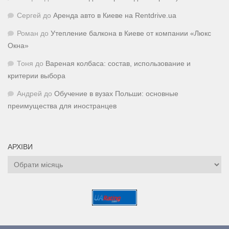
Сергей
до
Аренда авто в Киеве на Rentdrive.ua
Роман
до
Утепление балкона в Киеве от компании «Люкс
Окна»
Тоня
до
Вареная колбаса: состав, использование и
критерии выбора
Андрей
до
Обучение в вузах Польши: основные
преимущества для иностранцев
АРХІВИ
Архіви