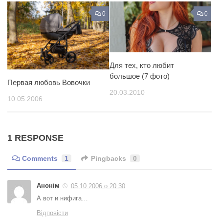
0
0
Для тех, кто любит
большое (7 фото)
Первая любовь Вовочки
20.03.2010
10.05.2006
1 RESPONSE
Comments
1
Pingbacks
0
Анонім
05.10.2006 о 20:30
А вот и нифига…
Відповісти