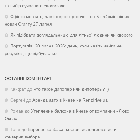
та вибір сучасного споживача
Сфінкс мовчить, але інтернет регоче: топ-5 найсмішніших
новин Єгипту 27 липня
Як підібрати доглядальницю для літньої людини чи хворого
Португалія, 20 липня 2026: день, коли навіть чайки не
розуміли, що відбувається
ОСТАННІ КОМЕНТАРІ
Кайфат
до
Что такое дипопер или дипоперы? :)
Сергей
до
Аренда авто в Киеве на Rentdrive.ua
Роман
до
Утепление балкона в Киеве от компании «Люкс
Окна»
Тоня
до
Вареная колбаса: состав, использование и
критерии выбора