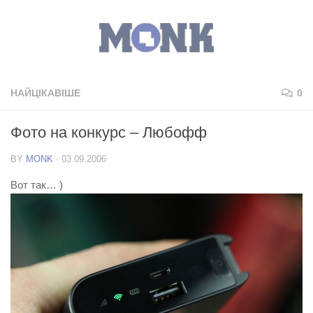
НАЙЦІКАВІШЕ
0
Фото на конкурс – Любофф
BY
MONK
·
03.09.2006
Вот так… )