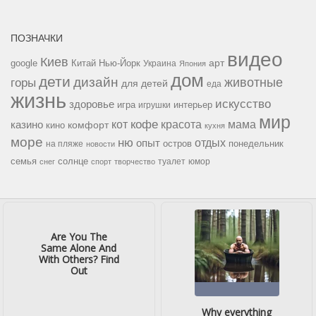
ПОЗНАЧКИ
видео
Киев
google
Китай
Нью-Йорк
арт
Украина
Япония
дом
дети
дизайн
горы
животные
для детей
еда
жизнь
искусство
здоровье
игра
игрушки
интерьер
мир
кофе
красота
мама
кот
казино
комфорт
кино
кухня
море
ню
опыт
отдых
остров
на пляже
понедельник
новости
семья
солнце
туалет
юмор
снег
спорт
творчество